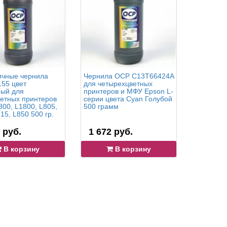
чные чернила
Чернила OCP C13T66424A
Жёлтые 
55 цвет
для четырехцветных
200 для 
ый для
принтеров и МФУ Epson L-
принтеров
етных принтеров
серии цвета Cyan Голубой
Pro: 11880
800, L1800, L805,
500 грамм
15, L850 500 гр.
 руб.
1 672 руб.
3 390 
В корзину
В корзину