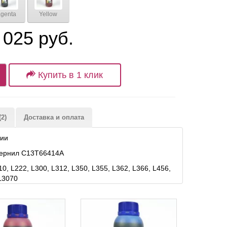
genta
Yellow
 025 руб.
Купить в 1 клик
2)
Доставка и оплата
рии
чернил C13T66414A
 L222, L300, L312, L350, L355, L362, L366, L456,
 L3070