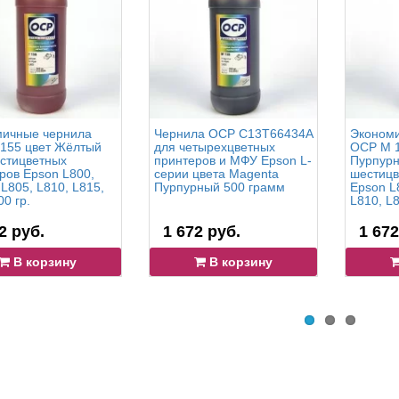
ичные чернила
Чернила OCP C13T66434A
Экономи
155 цвет Жёлтый
для четырехцветных
OCP M 1
стицветных
принтеров и МФУ Epson L-
Пурпурн
ров Epson L800,
серии цвета Magenta
шестицв
 L805, L810, L815,
Пурпурный 500 грамм
Epson L
0 гр.
L810, L8
2 руб.
1 672 руб.
1 672
В корзину
В корзину