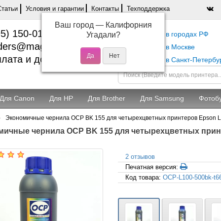
Статьи
Условия и гарантии
Контакты
Техподдержка
Ваш город —
Калифорния
5) 150-01-37
Самовывоз в городах РФ
Угадали?
ders@magentashop.ru
Самовывоз в Москве
лата и доставка
Самовывоз в Санкт-Петербу
Для Canon
Для HP
Для Brother
Для Samsung
Фотоб
Экономичные чернила OCP BK 155 для четырехцветных принтеров Epson L-с
мичные чернила OCP BK 155 для четырехцветных принт
2 отзывов
Печатная версия:
Код товара:
OCP-L100-500bk-t6