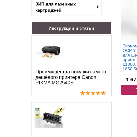
ЗИП для лазерных
картриджей
Инструкции и статьи
Эконом
OCP Y 
для ше
принте
L1800,
L850 50
Преимущества покупки самого
дешёвого принтера Canon
1 67
PIXMA MG2540S