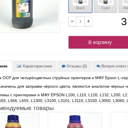
Black
Cyan
Ma
3
В корзину
ание
Характеристики
Отзывы (2)
Вопрос-ответ (
 OCP для четырёхцветных струйных принтеров и МФУ Epson L-се
начены для заправки чёрного цвета, являются аналогом чёрных 
имы с принтерами и МФУ EPSON L100, L110, L120, L132, L200, L210,
555, L566, L655, L1300, L3100, L3101, L3110, L3150, L3050, L3060,
мендуемые товары