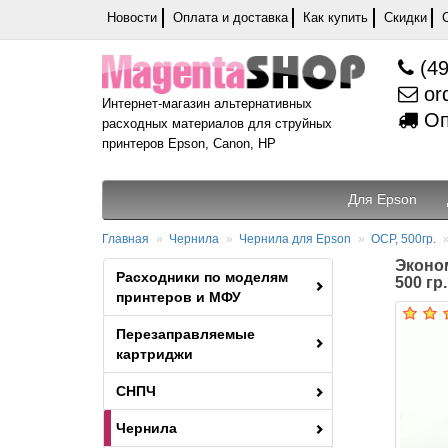
Новости
Оплата и доставка
Как купить
Скидки
(49
or
Интернет-магазин альтернативных
Оп
расходных материалов для струйных
принтеров Epson, Canon, HP
Для Epson
Главная
Чернила
Чернила для Epson
OCP, 500гр.
Эконо
Расходники по моделям
500 гр.
принтеров и МФУ
Перезаправляемые
картриджи
СНПЧ
Чернила