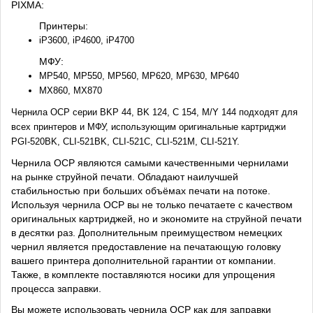
PIXMA:
Принтеры:
iP3600, iP4600, iP4700
МФУ:
MP540, MP550, MP560, MP620, MP630, MP640
MX860, MX870
Чернила OCP серии BKP 44, BK 124, C 154, M/Y 144 подходят для
всех принтеров и МФУ, использующим оригинальные картриджи
PGI-520BK, CLI-521BK, CLI-521C, CLI-521M, CLI-521Y.
Чернила OCP являются самыми качественными чернилами
на рынке струйной печати. Обладают наилучшей
стабильностью при больших объёмах печати на потоке.
Используя чернила OCP вы не только печатаете с качеством
оригинальных картриджей, но и экономите на струйной печати
в десятки раз. Дополнительным преимуществом немецких
чернил является предоставление на печатающую головку
вашего принтера дополнительной гарантии от компании.
Также, в комплекте поставляются носики для упрощения
процесса заправки.
Вы можете использовать чернила OCP как для заправки