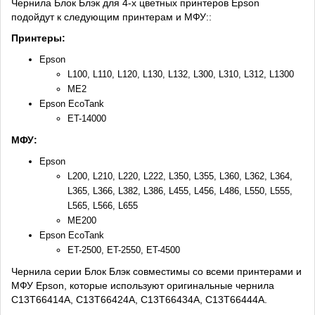
Чернила Блок Блэк для 4-х цветных принтеров Epson
подойдут к следующим принтерам и МФУ::
Принтеры:
Epson
L100, L110, L120, L130, L132, L300, L310, L312, L1300
ME2
Epson EcoTank
ET-14000
МФУ:
Epson
L200, L210, L220, L222, L350, L355, L360, L362, L364,
L365, L366, L382, L386, L455, L456, L486, L550, L555,
L565, L566, L655
ME200
Epson EcoTank
ET-2500, ET-2550, ET-4500
Чернила серии Блок Блэк совместимы со всеми принтерами и
МФУ Epson, которые используют оригинальные чернила
C13T66414A, C13T66424A, C13T66434A, C13T66444A.