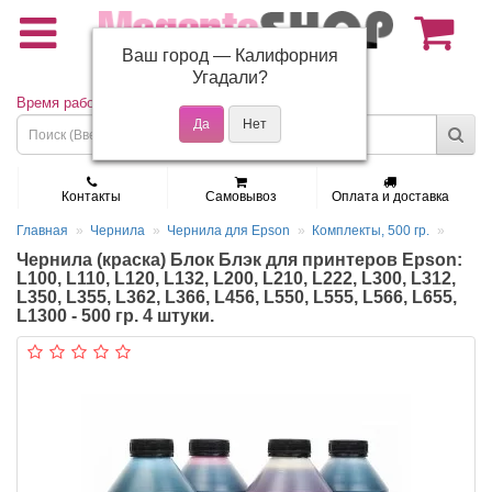
Ваш город —
Калифорния
(495) 150-01-37
Угадали?
Время работы: Пн - Пт 9:30 - 19:00
Контакты
Самовывоз
Оплата и доставка
Главная
Чернила
Чернила для Epson
Комплекты, 500 гр.
Чернила (краска) Блок Блэк для принтеров Epson:
L100, L110, L120, L132, L200, L210, L222, L300, L312,
L350, L355, L362, L366, L456, L550, L555, L566, L655,
L1300 - 500 гр. 4 штуки.