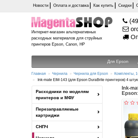
Новости
Оплата и доставка
Как купить
Скидки
(49
or
Интернет-магазин альтернативных
Оп
расходных материалов для струйных
принтеров Epson, Canon, HP
Для Epson
Главная
Чернила
Чернила для Epson
Комплекты, 1
Ink-mate EIM-143 (для Epson DuraBrite принтеров) 4 штуки
Ink-ma
Расходники по моделям
Epson:
принтеров и МФУ
Перезаправляемые
картриджи
СНПЧ