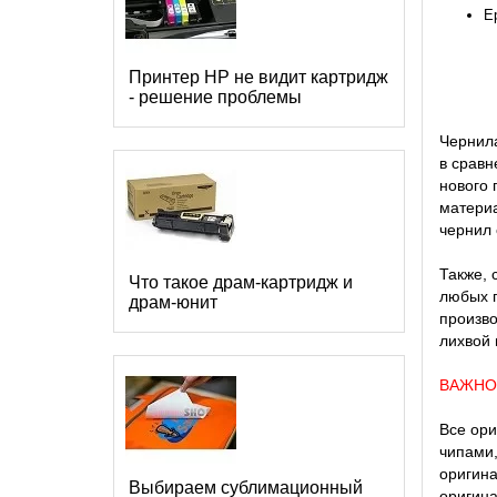
E
Принтер HP не видит картридж
- решение проблемы
Чернила
в сравн
нового 
материа
чернил 
Также, 
Что такое драм-картридж и
любых п
драм-юнит
произво
лихвой 
ВАЖНО
Все ори
чипами,
оригина
Выбираем сублимационный
оригина