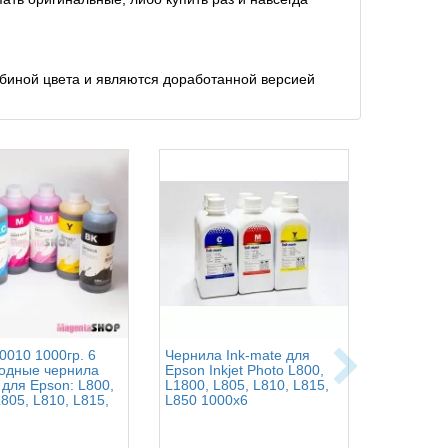
биной цвета и являются доработанной версией
0010 1000гр. 6
Чернила Ink-mate для
Чернила 
водные чернила
Epson Inkjet Photo L800,
Блэк для
 для Epson: L800,
L1800, L805, L810, L815,
Epson: L1
805, L810, L815,
L850 1000x6
L3111, L3
L3150, L3
L3050, L3
L5190 - 1