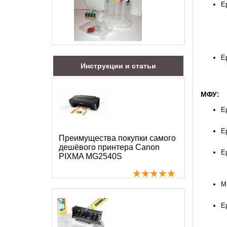
E
E
Инструкции и статьи
МФУ:
E
E
Преимущества покупки самого
дешёвого принтера Canon
E
PIXMA MG2540S
M
E