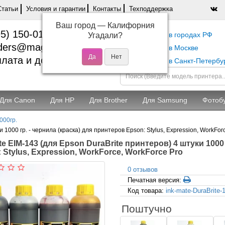
Статьи
Условия и гарантии
Контакты
Техподдержка
Ваш город —
Калифорния
5) 150-01-37
Самовывоз в городах РФ
Угадали?
ders@magentashop.ru
Самовывоз в Москве
лата и доставка
Самовывоз в Санкт-Петербу
Для Canon
Для HP
Для Brother
Для Samsung
Фотоб
000гр.
 1000 гр. - чернила (краска) для принтеров Epson: Stylus, Expression, WorkFor
te EIM-143 (для Epson DuraBrite принтеров) 4 штуки 1000
 Stylus, Expression, WorkForce, WorkForce Pro
0 отзывов
Печатная версия:
Код товара:
ink-mate-DuraBrite-
Поштучно