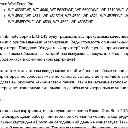
pson WorkForce Pro
WF-4630DWF, WF-4640, WF-5620DWF, WF-5690DWF, WF-7610DWF, 
WP-4500, WP-4511, WP-4515DN, WP-4520, WP-4521, WP-4525DNF, W
WP-4545DTWF, WP-4590, WP-4592, WP-4595DNF
 Ink-mate серии EIM-143 будут радовать вас прекрасным качеством
ении с оригинальными картриджами. Ведь стоимость оригинальных
принтера. Продавая "бюджетный принтер" за бесценок, производи
лы. Таким образом, вы каждый раз вынуждены покупать 7,4 мл. че
содержится в оригинальном картридже)
стоит отметить, что вы всегда можете найти более дешёвые черни
ринтеров, но сопоставимые по качеству за такую цену найдёте вря
дства вы рискуете как качеством печати, так и печатающей головк
перекроет копеечную экономию на дешёвых универсальных чернил
:
гинальные картриджи, использующие чернила Epson DuraBrite T07x
 блокирующими работу принтера при окончании чернил в картридж
льных картриджей Epson на сегодняшний день не существует. Таки
льный картридж повторно. Так что вы можете либо постоянно покуп