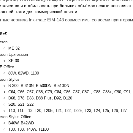
 качество и стабильность при больших объёмах печати позволяют и
ашней, так и для коммерческой печати.
тные чернила Ink-mate EIM-143 совместимы со всеми принтерами
:
ры:
pson
ME 32
pson Epxression
XP-30
E Office
80W, 82WD, 1100
pson Stylus
B-300, B-310N, B-500DN, B-510DN
C64, C66, C67, C68, C79, C84, C86, C87, C87+, C88, C88+, C90, C91,
D68, D78, D88, D88 Plus, D92, D120
S20, S21, S22
T10, T11, T13, T20, T20E, T21, T22, T22E, T23, T24, T25, T26, T27
son Stylus Office
B40W, B42WD
T30, T33, T40W, T1100