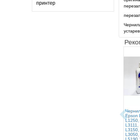
принтер
переза
переза
Чернила
устарев
Реко
Чернил
Epson 
L1250,
L3111,
L3150,
L3050,
L5190 