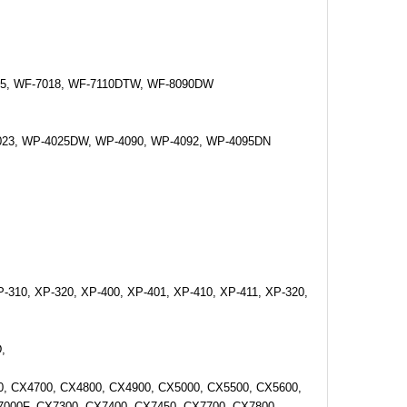
15, WF-7018, WF-7110DTW, WF-8090DW
023, WP-4025DW, WP-4090, WP-4092, WP-4095DN
P-310, XP-320, XP-400, XP-401, XP-410, XP-411, XP-320,
,
, CX4700, CX4800, CX4900, CX5000, CX5500, CX5600,
7000F, CX7300, CX7400, CX7450, CX7700, CX7800,