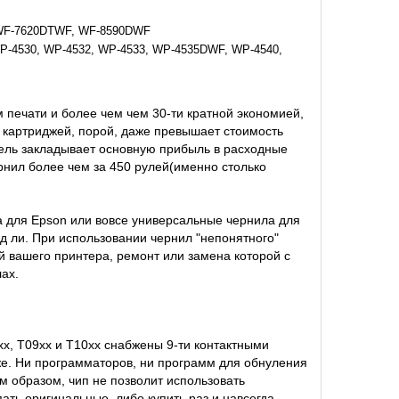
WF-7620DTWF, WF-8590DWF
P-4530, WP-4532, WP-4533, WP-4535DWF, WP-4540,
 печати и более чем чем 30-ти кратной экономией,
 картриджей, порой, даже превышает стоимость
тель закладывает основную прибыль в расходные
рнил более чем за 450 рулей(именно столько
ла для Epson или вовсе универсальные чернила для
д ли. При использовании чернил "непонятного"
ой вашего принтера, ремонт или замена которой с
ах.
x, T09xx и T10xx снабжены 9-ти контактными
е. Ни программаторов, ни программ для обнуления
м образом, чип не позволит использовать
ать оригинальные, либо купить раз и навсегда