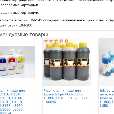
правляемые картриджи.
правляемые картриджи.
 Ink-mate серии EIM-143 обладают отличной насыщенностью и глу
шей серии EIM-100.
мендуемые товары
а Ink-mate для
Чернила Ink-mate для
InkTec E
L3116, L1210,
Epson Inkjet Photo L800,
штук – 
 L1110, L3100,
L1800, L810, L815 и L850
(краска)
 L3101, L3110,
1000x6
L1800, L
 L3156, L3160,
L850
 L3060, L3070,
1000x4