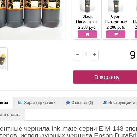
Black
Cyan
Пигментные
Пигментные
П
2 288
руб.
2 288
руб.
2
9
В корзину
ание
Характеристики
Отзывы (0)
Инструкции и с
а и оплата
ентные чернила Ink-mate серии EIM-143 сп
теров, использующих чернила Epson DuraBri