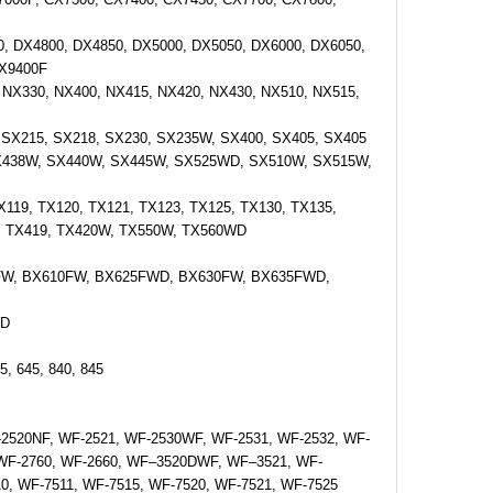
, DX4800, DX4850, DX5000, DX5050, DX6000, DX6050,
DX9400F
 NX330, NX400, NX415, NX420, NX430, NX510, NX515,
, SX215, SX218, SX230, SX235W, SX400, SX405, SX405
 SX438W, SX440W, SX445W, SX525WD, SX510W, SX515W,
X119, TX120, TX121, TX123, TX125, TX130, TX135,
0, TX419, TX420W, TX550W, TX560WD
FW, BX610FW, BX625FWD, BX630FW, BX635FWD,
WD
35, 645, 840, 845
-2520NF, WF-2521, WF-2530WF, WF-2531, WF-2532, WF-
 WF-2760, WF-2660, WF–3520DWF, WF–3521, WF-
, WF-7511, WF-7515, WF-7520, WF-7521, WF-7525