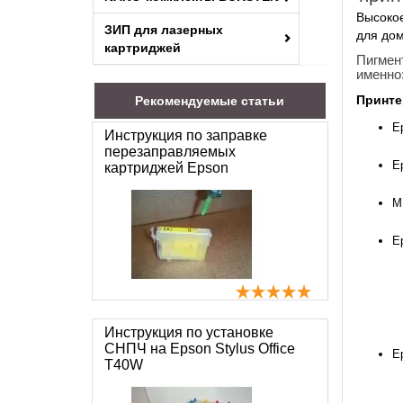
Высокое
ЗИП для лазерных
для дом
картриджей
Пигмен
именно
Принте
Рекомендуемые статьи
E
Инструкция по заправке
перезаправляемых
E
картриджей Epson
M
E
Инструкция по установке
СНПЧ на Epson Stylus Office
Ep
T40W