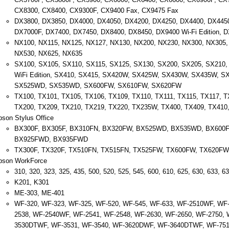
CX8300, CX8400, CX9300F, CX9400 Fax, CX9475 Fax
DX3800, DX3850, DX4000, DX4050, DX4200, DX4250, DX4400, DX4450
DX7000F, DX7400, DX7450, DX8400, DX8450, DX9400 Wi-Fi Edition, 
NX100, NX115, NX125, NX127, NX130, NX200, NX230, NX300, NX305,
NX530, NX625, NX635
SX100, SX105, SX110, SX115, SX125, SX130, SX200, SX205, SX210
WiFi Edition, SX410, SX415, SX420W, SX425W, SX430W, SX435W,
SX525WD, SX535WD, SX600FW, SX610FW, SX620FW
TX100, TX101, TX105, TX106, TX109, TX110, TX111, TX115, TX117, T
TX200, TX209, TX210, TX219, TX220, TX235W, TX400, TX409, TX41
son Stylus Office
BX300F, BX305F, BX310FN, BX320FW, BX525WD, BX535WD, BX600
BX925FWD, BX935FWD
TX300F, TX320F, TX510FN, TX515FN, TX525FW, TX600FW, TX620F
pson WorkForce
310, 320, 323, 325, 435, 500, 520, 525, 545, 600, 610, 625, 630, 633, 6
K201, K301
ME-303, ME-401
WF-320, WF-323, WF-325, WF-520, WF-545, WF-633, WF-2510WF, WF
2538, WF-2540WF, WF-2541, WF-2548, WF-2630, WF-2650, WF-2750,
3530DTWF, WF-3531, WF-3540, WF-3620DWF, WF-3640DTWF, WF-7510