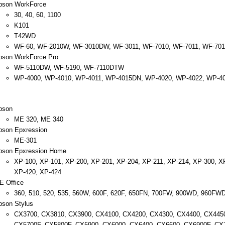
pson WorkForce
30, 40, 60, 1100
K101
T42WD
WF-60, WF-2010W, WF-3010DW, WF-3011, WF-7010, WF-7011, WF-70
pson WorkForce Pro
WF-5110DW, WF-5190, WF-7110DTW
WP-4000, WP-4010, WP-4011, WP-4015DN, WP-4020, WP-4022, WP-4
pson
ME 320, ME 340
pson Epxression
ME-301
pson Epxression Home
XP-100, XP-101, XP-200, XP-201, XP-204, XP-211, XP-214, XP-300, X
XP-420, XP-424
E Office
360, 510, 520, 535, 560W, 600F, 620F, 650FN, 700FW, 900WD, 960FWD
pson Stylus
CX3700, CX3810, CX3900, CX4100, CX4200, CX4300, CX4400, CX4450
CX5700F, CX5800F, CX5900, CX6000, CX6400, CX6600, CX6900F, CX