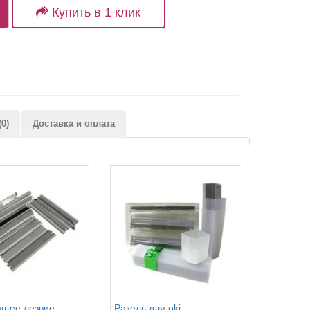
Купить в 1 клик
0)
Доставка и оплата
щее лезвие
Ракель для oki
Дозирующ