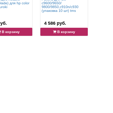
blade) для hp color
c9600/9650/
(doctor b
uroki
9800/9850,c910n/c930
samsung m
(упаковка 10 шт) tms
m2620 (у
tms
уб.
4 586 руб.
1 343 
В корзину
В корзину