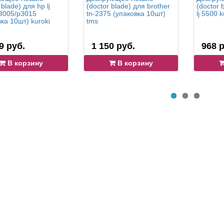
 blade) для hp lj
(doctor blade) для brother
(doctor 
3005/p3015
tn-2375 (упаковка 10шт)
lj 5500 k
ка 10шт) kuroki
tms
9 руб.
1 150 руб.
968 р
В корзину
В корзину