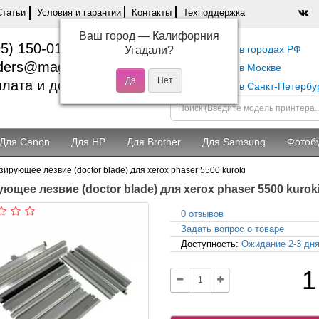
Статьи
Условия и гарантии
Контакты
Техподдержка
Ваш город —
Калифорния
5) 150-01-37
Самовывоз в городах РФ
Угадали?
ders@magentashop.ru
Самовывоз в Москве
лата и доставка
Самовывоз в Санкт-Петербу
Для Canon
Для HP
Для Brother
Для Samsung
Фотоб
зирующее лезвие (doctor blade) для xerox phaser 5500 kuroki
ющее лезвие (doctor blade) для xerox phaser 5500 kurok
0 отзывов
Задать вопрос о товаре
Доступность:
Ожидание 2-3 дн
1