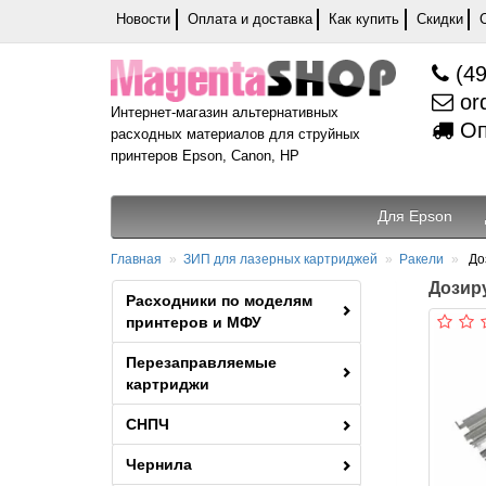
Новости
Оплата и доставка
Как купить
Скидки
(49
or
Интернет-магазин альтернативных
Оп
расходных материалов для струйных
принтеров Epson, Canon, HP
Для Epson
Главная
ЗИП для лазерных картриджей
Ракели
До
Дозиру
Расходники по моделям
принтеров и МФУ
Перезаправляемые
картриджи
СНПЧ
Чернила