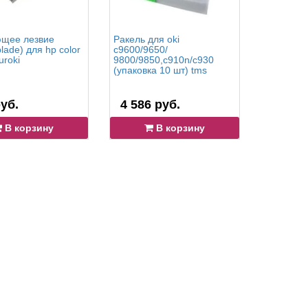
щее лезвие
Ракель для oki
Дозирующ
blade) для hp color
c9600/9650/
(doctor b
uroki
9800/9850,c910n/c930
samsung m
(упаковка 10 шт) tms
m2620 (у
tms
уб.
4 586 руб.
1 343 
В корзину
В корзину