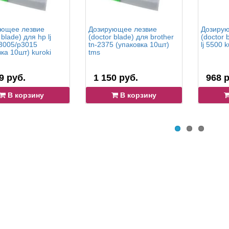
ющее лезвие
Дозирующее лезвие
Дозирую
 blade) для hp lj
(doctor blade) для brother
(doctor 
3005/p3015
tn-2375 (упаковка 10шт)
lj 5500 k
ка 10шт) kuroki
tms
9 руб.
1 150 руб.
968 р
В корзину
В корзину