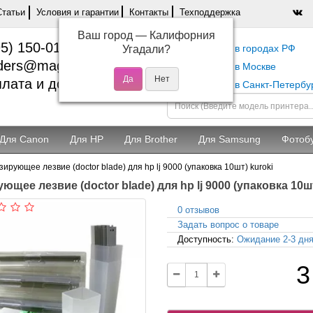
Статьи
Условия и гарантии
Контакты
Техподдержка
Ваш город —
Калифорния
5) 150-01-37
Самовывоз в городах РФ
Угадали?
ders@magentashop.ru
Самовывоз в Москве
лата и доставка
Самовывоз в Санкт-Петербу
Для Canon
Для HP
Для Brother
Для Samsung
Фотоб
зирующее лезвие (doctor blade) для hp lj 9000 (упаковка 10шт) kuroki
ющее лезвие (doctor blade) для hp lj 9000 (упаковка 10шт
0 отзывов
Задать вопрос о товаре
Доступность:
Ожидание 2-3 дн
3