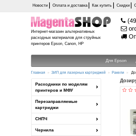
Новости
Оплата и доставка
Как купить
Скидки
(49
or
Интернет-магазин альтернативных
Оп
расходных материалов для струйных
принтеров Epson, Canon, HP
Для Epson
Главная
ЗИП для лазерных картриджей
Ракели
До
Дозиру
Расходники по моделям
принтеров и МФУ
Перезаправляемые
картриджи
СНПЧ
Чернила