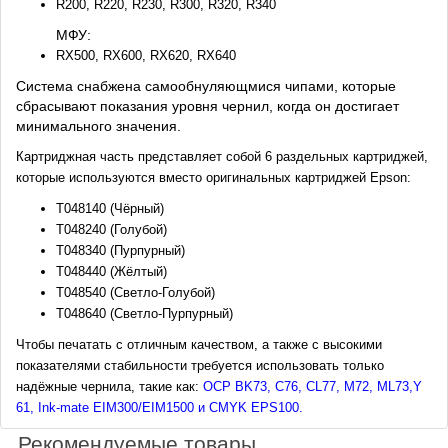
R200, R220, R230, R300, R320, R340
МФУ:
RX500, RX600, RX620, RX640
Система снабжена самообнуляющмися чипами, которые
сбрасывают показания уровня чернил, когда он достигает
минимального значения.
Картриджная часть представляет собой 6 раздельных картриджей,
которые используются вместо оригинальных картриджей Epson:
Т048140 (Чёрный)
Т048240 (Голубой)
Т048340 (Пурпурный)
Т048440 (Жёлтый)
Т048540 (Светло-Голубой)
Т048640 (Светло-Пурпурный)
Чтобы печатать с отличным качеством, а также с высокими
показателями стабильности требуется использовать только
надёжные чернила, такие как:
OCP
BK73, C76, CL77, M72, ML73,Y
61
,
Ink-mate EIM300/EIM1500
и
CMYK EPS100
.
Рекомендуемые товары