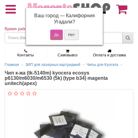
Ваш город —
Калифорния
(495) 150-01-37
Угадали?
Время работы: Пн - Пт 9:30 - 19:00
Контакты
Самовывоз
Оплата и доставка
Главная
ЗИП для лазерных картриджей
Чипы для Kyocera
Чип к-жа (tk-5140m) kyocera ecosys
p6130/m6030/m6530 (5k) (type b34) magenta
unitech(apex)