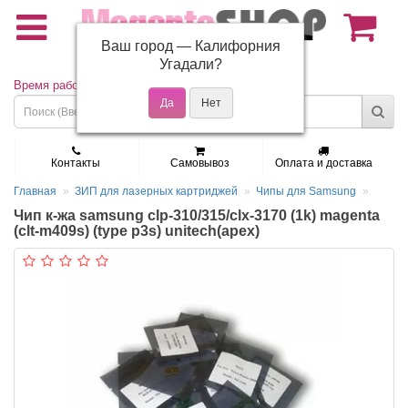
Ваш город —
Калифорния
(495) 150-01-37
Угадали?
Время работы: Пн - Пт 9:30 - 19:00
Контакты
Самовывоз
Оплата и доставка
Главная
ЗИП для лазерных картриджей
Чипы для Samsung
Чип к-жа samsung clp-310/315/clx-3170 (1k) magenta
(clt-m409s) (type p3s) unitech(apex)