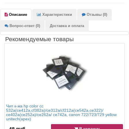
Описание
Характеристики
Отзывы (0)
Вопрос-ответ (0)
Доставка и оплата
Рекомендуемые товары
Чип к-жа hp color cc
532a(ce412a,cf382a)/ce312a/cf212a(ce542a,ce322)/
ce402a(ce252a)/ce262a/ ce742a, canon 722/723/729 yellow
unitech(apex)
В корзину