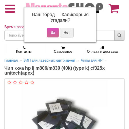
Ваш город —
Калифорния
(495) 150-01-37
Угадали?
Время работы: Пн - Пт 9:30 - 19:00
Контакты
Самовывоз
Оплата и доставка
Главная
ЗИП для лазерных картриджей
Чипы для HP
Чип к-жа hp lj m806/m830 (40k) (type k) cf325x
unitech(apex)