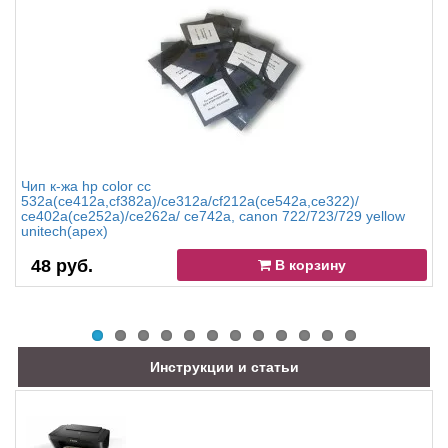
Чип к-жа hp color cc
532a(ce412a,cf382a)/ce312a/cf212a(ce542a,ce322)/
ce402a(ce252a)/ce262a/ ce742a, canon 722/723/729 yellow
unitech(apex)
48 руб.
В корзину
Инструкции и статьи