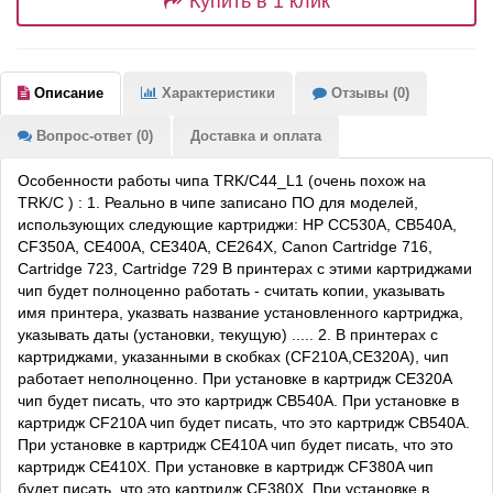
Купить в 1 клик
Описание
Характеристики
Отзывы (0)
Вопрос-ответ (0)
Доставка и оплата
Особенности работы чипа TRK/С44_L1 (очень похож на
TRK/C ) : 1. Реально в чипе записано ПО для моделей,
использующих следующие картриджи: HP CC530A, CB540A,
CF350A, CE400A, CE340A, CE264X, Canon Cartridge 716,
Cartridge 723, Cartridge 729 В принтерах с этими картриджами
чип будет полноценно работать - считать копии, указывать
имя принтера, указвать название установленного картриджа,
указывать даты (установки, текущую) ..... 2. В принтерах с
картриджами, указанными в скобках (CF210A,CE320A), чип
работает неполноценно. При установке в картридж CE320A
чип будет писать, что это картридж CB540A. При установке в
картридж CF210A чип будет писать, что это картридж CB540A.
При установке в картридж CE410A чип будет писать, что это
картридж CE410X. При установке в картридж CF380A чип
будет писать, что это картридж CF380X. При установке в