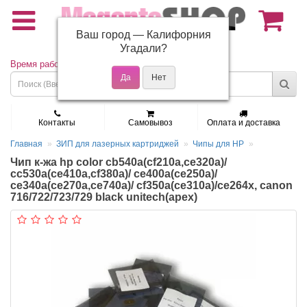
Ваш город —
Калифорния
(495) 150-01-37
Угадали?
Время работы: Пн - Пт 9:30 - 19:00
Контакты
Самовывоз
Оплата и доставка
Главная
ЗИП для лазерных картриджей
Чипы для HP
Чип к-жа hp color cb540a(cf210a,ce320a)/
cc530a(ce410a,cf380a)/ ce400a(ce250a)/
ce340a(ce270a,ce740a)/ cf350a(ce310a)/ce264x, canon
716/722/723/729 black unitech(apex)