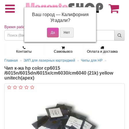
Ваш город —
Калифорния
(495) 150-01-37
Угадали?
Время работы: Пн - Пт 9:30 - 19:00
Контакты
Самовывоз
Оплата и доставка
Главная
ЗИП для лазерных картриджей
Чипы для HP
Чип к-жа hp color cp6015
/6015n/6015dn/6015x/cm6030/cm6040 (21k) yellow
unitech(apex)