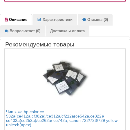
Описание
Характеристики
Отзывы (0)
Вопрос-ответ (0)
Доставка и оплата
Рекомендуемые товары
Чип к-жа hp color cc
532a(ce412a,cf382a)/ce312a/cf212a(ce542a,ce322)/
ce402a(ce252a)/ce262a/ ce742a, canon 722/723/729 yellow
unitech(apex)