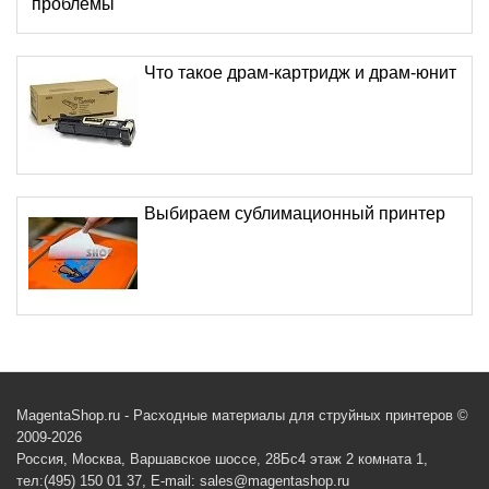
проблемы
Что такое драм-картридж и драм-юнит
Выбираем сублимационный принтер
MagentaShop.ru - Расходные материалы для струйных принтеров ©
2009-2026
Россия, Москва, Варшавское шоссе, 28Бс4 этаж 2 комната 1,
тел:(495) 150 01 37, E-mail: sales@magentashop.ru