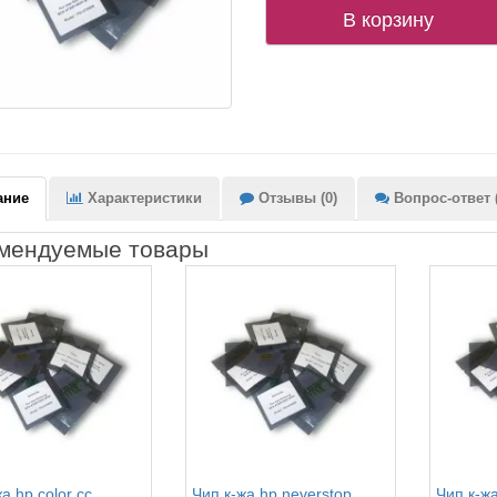
В корзину
ание
Характеристики
Отзывы (0)
Вопрос-ответ (
мендуемые товары
а hp color cc
Чип к-жа hp neverstop
Чип к-жа