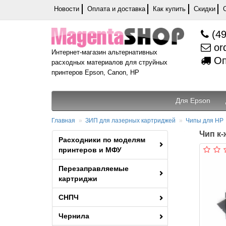
Новости
Оплата и доставка
Как купить
Скидки
(49
or
Интернет-магазин альтернативных
Оп
расходных материалов для струйных
принтеров Epson, Canon, HP
Для Epson
Главная
ЗИП для лазерных картриджей
Чипы для HP
Чип к-
Расходники по моделям
принтеров и МФУ
Перезаправляемые
картриджи
СНПЧ
Чернила