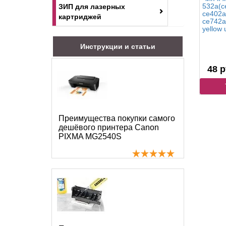
532a(c
ЗИП для лазерных
ce402a
картриджей
ce742a
yellow 
Инструкции и статьи
48 р
Преимущества покупки самого
дешёвого принтера Canon
PIXMA MG2540S