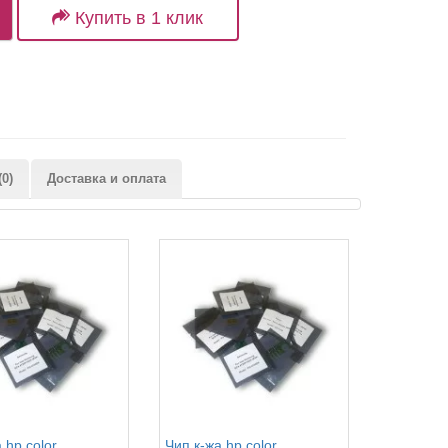
Купить в 1 клик
0)
Доставка и оплата
 hp color
Чип к-жа hp color
Чип к-жа 