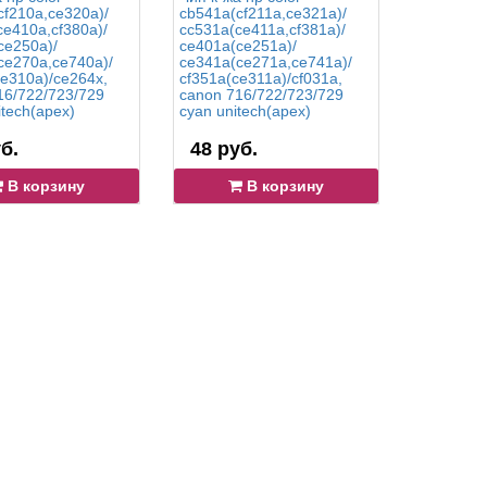
cf210a,ce320a)/
cb541a(cf211a,ce321a)/
(16,5k) c
ce410a,cf380a)/
cc531a(ce411a,cf381a)/
unitech(a
ce250a)/
ce401a(ce251a)/
ce270a,ce740a)/
ce341a(ce271a,ce741a)/
ce310a)/ce264x,
cf351a(ce311a)/cf031a,
16/722/723/729
canon 716/722/723/729
itech(apex)
cyan unitech(apex)
б.
48 руб.
85 руб
В корзину
В корзину