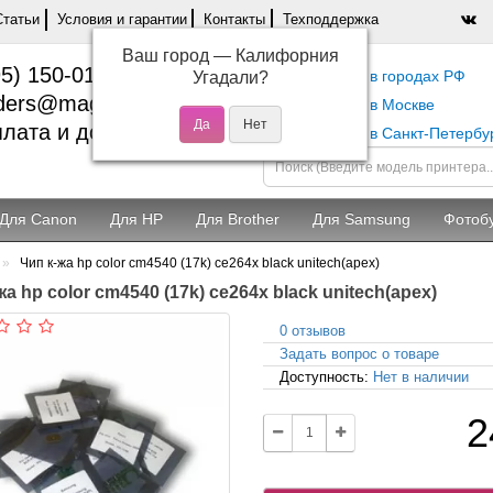
Статьи
Условия и гарантии
Контакты
Техподдержка
Ваш город —
Калифорния
5) 150-01-37
Самовывоз в городах РФ
Угадали?
ders@magentashop.ru
Самовывоз в Москве
лата и доставка
Самовывоз в Санкт-Петербу
Для Canon
Для HP
Для Brother
Для Samsung
Фотоб
Чип к-жа hp color cm4540 (17k) ce264x black unitech(apex)
жа hp color cm4540 (17k) ce264x black unitech(apex)
0 отзывов
Задать вопрос о товаре
Доступность:
Нет в наличии
2