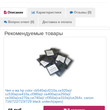
Описание
Характеристики
Отзывы (0)
Вопрос-ответ (0)
Доставка и оплата
Рекомендуемые товары
Чип к-жа hp color cb540a(cf210a,ce320a)/
cc530a(ce410a,cf380a)/ ce400a(ce250a)/
ce340a(ce270a,ce740a)/ cf350a(ce310a)/ce264x, canon
716/722/723/729 black unitech(apex)
В корзину