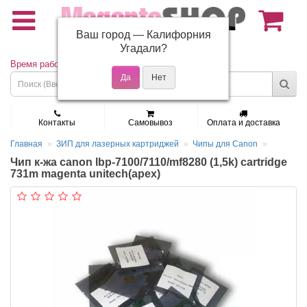
Ваш город —
Калифорния
(495) 150-01-37
Угадали?
Время работы: Пн - Пт 9:30 - 19:00
Контакты
Самовывоз
Оплата и доставка
Главная
ЗИП для лазерных картриджей
Чипы для Canon
Чип к-жа canon lbp-7100/7110/mf8280 (1,5k) cartridge
731m magenta unitech(apex)