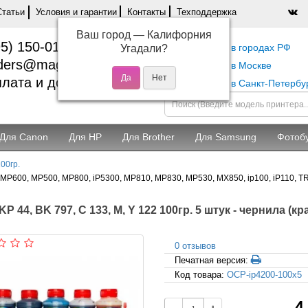
Статьи
Условия и гарантии
Контакты
Техподдержка
Ваш город —
Калифорния
5) 150-01-37
Самовывоз в городах РФ
Угадали?
ders@magentashop.ru
Самовывоз в Москве
лата и доставка
Самовывоз в Санкт-Петербу
Для Canon
Для HP
Для Brother
Для Samsung
Фотоб
00гр.
P600, MP500, MP800, iP5300, MP810, MP830, MP530, MX850, ip100, iP110, TR15
P 44, BK 797, C 133, M, Y 122 100гр. 5 штук - чернила (к
0 отзывов
Печатная версия:
Код товара:
OCP-ip4200-100x5