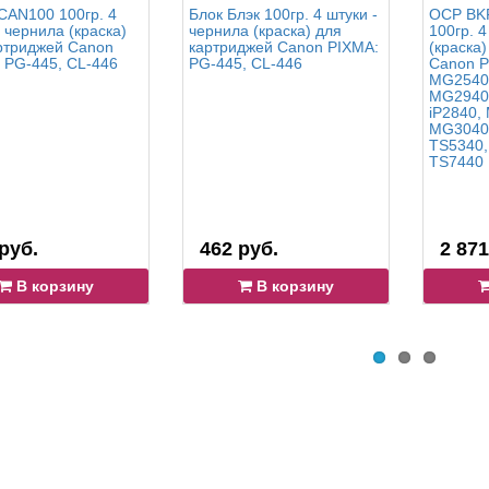
AN100 100гр. 4
Блок Блэк 100гр. 4 штуки -
OCP BKP
- чернила (краска)
чернила (краска) для
100гр. 4
ртриджей Canon
картриджей Canon PIXMA:
(краска
 PG-445, CL-446
PG-445, CL-446
Canon P
MG2540
MG2940
iP2840,
MG3040,
TS5340,
TS7440
руб.
462 руб.
2 871
В корзину
В корзину