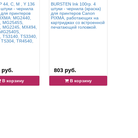
 44, C, M , Y 136
BURSTEN Ink 100гр. 4
InkTec C
 штуки - чернила
штуки - чернила (краска)
100гр. 4 
) для принтеров
для принтеров Canon
пигментн
IXMA: MG2440,
PIXMA, работающих на
чернила (
, MG2545S,
картриджах со встроенной
Canon: M
, MG2245, MX494,
печатающей головкой.
MG2545S
 MG2540S,
MG2245,
 TS3140, TS3340,
MG3640S,
 TS304, TR4540,
MG4240,
MG2140,
MG2240,
MG2540, 
TS304, T
 руб.
803 руб.
1 518 
В корзину
В корзину