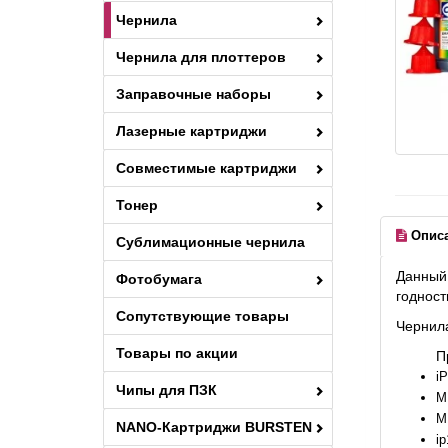
Чернила
Чернила для плоттеров
Заправочные наборы
Лазерные картриджи
Совместимые картриджи
Тонер
Опис
Сублимационные чернила
Данный 
Фотобумага
годност
Сопутствующие товары
Чернила
Товары по акции
П
i
Чипы для ПЗК
M
M
NANO-Картриджи BURSTEN
ip