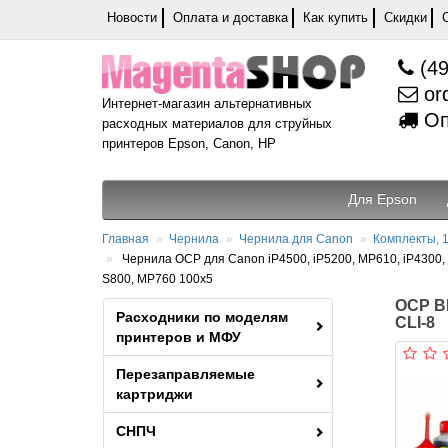
Новости
Оплата и доставка
Как купить
Скидки
(49
or
Интернет-магазин альтернативных
Оп
расходных материалов для струйных
принтеров Epson, Canon, HP
Для Epson
Главная
Чернила
Чернила для Canon
Комплекты, 1
Чернила OCP для Canon iP4500, iP5200, MP610, iP4300, M
S800, MP760 100x5
OCP BK
Расходники по моделям
CLI-8
принтеров и МФУ
Перезаправляемые
картриджи
СНПЧ