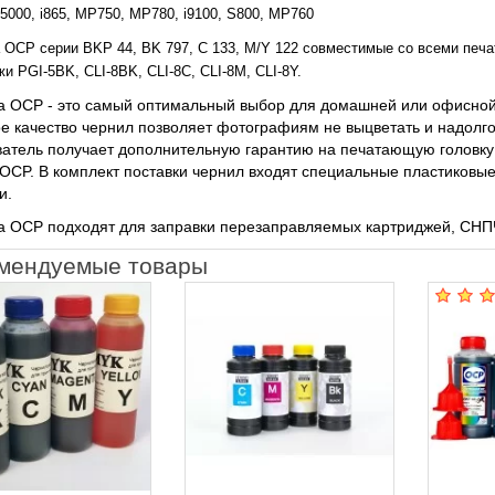
P5000, i865, MP750, MP780, i9100, S800, MP760
 OCP серии BKP 44, BK 797, C 133, M/Y 122 совместимые со всеми пе
и PGI-5BK, CLI-8BK, CLI-8C, CLI-8M, CLI-8Y.
 OCP - это самый оптимальный выбор для домашней или офисной 
е качество чернил позволяет фотографиям не выцветать и надолг
атель получает дополнительную гарантию на печатающую головку 
OCP. В комплект поставки чернил входят специальные пластиковые
и.
 OCP подходят для заправки перезаправляемых картриджей, СНПЧ,
мендуемые товары