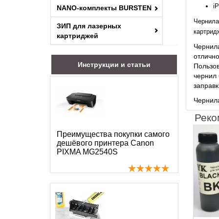
i
NANO-комплекты BURSTEN
Чернила
ЗИП для лазерных
картридж
картриджей
Чернила
отлично
Инструкции и статьи
Пользов
чернил 
заправк
Чернила
Реко
Преимущества покупки самого
дешёвого принтера Canon
PIXMA MG2540S