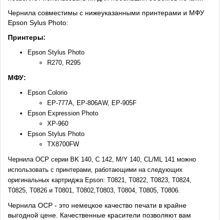
Чернила совместимы с нижеуказанными принтерами и МФУ
Epson Sylus Photo:
Принтеры:
Epson Stylus Photo
R270, R295
МФУ:
Epson Colorio
EP-777A, EP-806AW, EP-905F
Epson Expression Photo
XP-960
Epson Stylus Photo
TX8700FW
Чернила OCP серии BK 140, C 142, M/Y 140, CL/ML 141 можно
использовать с принтерами, работающими на следующих
оригинальных картриджа Epson: T0821, T0822, T0823, T0824,
T0825, T0826 и T0801, T0802,T0803, T0804, T0805, T0806.
Чернила OCP - это немецкое качество печати в крайне
выгодной цене. Качественные красители позволяют вам