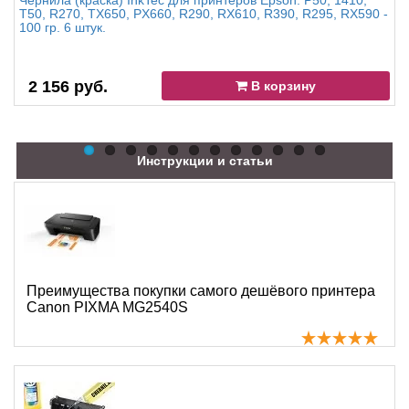
Чернила (краска) InkTec для принтеров Epson: P50, 1410,
T50, R270, TX650, PX660, R290, RX610, R390, R295, RX590 -
100 гр. 6 штук.
2 156 руб.
В корзину
Инструкции и статьи
Преимущества покупки самого дешёвого принтера
Canon PIXMA MG2540S