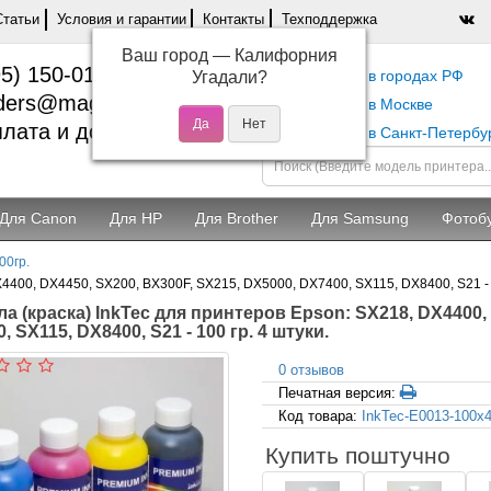
Статьи
Условия и гарантии
Контакты
Техподдержка
Ваш город —
Калифорния
5) 150-01-37
Самовывоз в городах РФ
Угадали?
ders@magentashop.ru
Самовывоз в Москве
лата и доставка
Самовывоз в Санкт-Петербу
Для Canon
Для HP
Для Brother
Для Samsung
Фотоб
00гр.
4400, DX4450, SX200, BX300F, SX215, DX5000, DX7400, SX115, DX8400, S21 - 1
а (краска) InkTec для принтеров Epson: SX218, DX4400,
, SX115, DX8400, S21 - 100 гр. 4 штуки.
0 отзывов
Печатная версия:
Код товара:
InkTec-E0013-100x
Купить поштучно