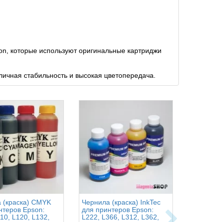
on, которые используют оригинальные картриджи
личная стабильность и высокая цветопередача.
 (краска) CMYK
Чернила (краска) InkTec
Чернила (
нтеров Epson:
для принтеров Epson:
для прин
10, L120, L132,
L222, L366, L312, L362,
L210, L11