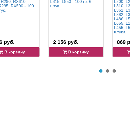
 R290, RX610,
L815, L850 - 100 гр. 6
L200, L2
R295, RX590 - 100
штук.
L310, L3
тук.
L362, L3
L382, L3
L486, L5
L655, L
L455, L5
штуки.
6 руб.
2 156 руб.
869 р
В корзину
В корзину