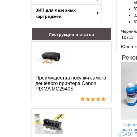
М
B
ЗИП для лазерных
D
картриджей
S
Чернила
Инструкции и статьи
T0711, 
Южно-ко
Реко
Преимущества покупки самого
дешёвого принтера Canon
PIXMA MG2540S
Чернил
для пр
1410, 