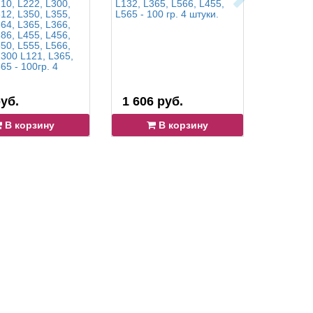
10, L222, L300,
L132, L365, L566, L455,
L200, L12
12, L350, L355,
L565 - 100 гр. 4 штуки.
L350, L13
64, L365, L366,
L555, L12
86, L455, L456,
L565- 100
50, L555, L566,
1300 L121, L365,
65 - 100гр. 4
уб.
1 606 руб.
1 606 
В корзину
В корзину