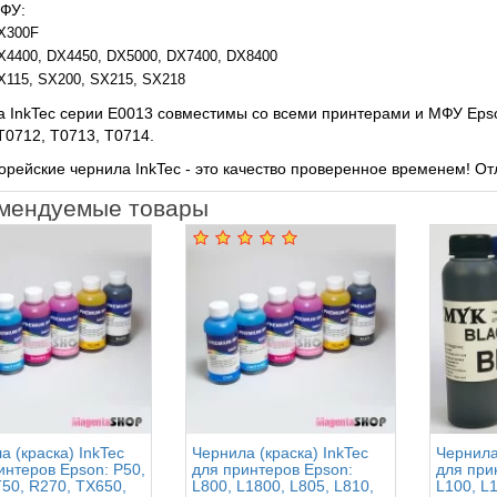
ФУ:
X300F
X4400, DX4450, DX5000, DX7400, DX8400
X115, SX200, SX215, SX218
 InkTec серии E0013 совместимы со всеми принтерами и МФУ Eps
T0712, T0713, T0714.
рейские чернила InkTec - это качество проверенное временем! От
мендуемые товары
а (краска) InkTec
Чернила (краска) InkTec
Чернила
интеров Epson: P50,
для принтеров Epson:
для при
T50, R270, TX650,
L800, L1800, L805, L810,
L100, L1