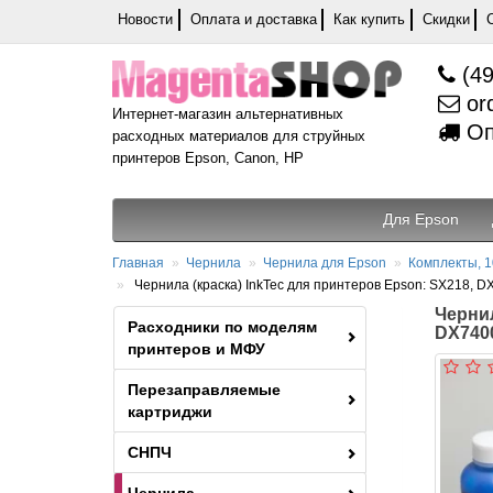
Новости
Оплата и доставка
Как купить
Скидки
(49
or
Интернет-магазин альтернативных
Оп
расходных материалов для струйных
принтеров Epson, Canon, HP
Для Epson
Главная
Чернила
Чернила для Epson
Комплекты, 1
Чернила (краска) InkTec для принтеров Epson: SX218, DX
Чернил
Расходники по моделям
DX7400
принтеров и МФУ
Перезаправляемые
картриджи
СНПЧ