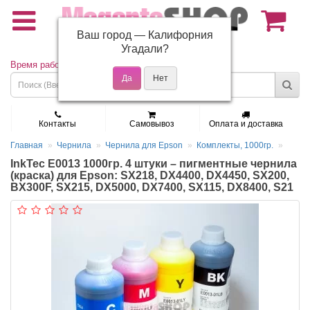
Ваш город —
Калифорния
(495) 150-01-37
Угадали?
Время работы: Пн - Пт 9:30 - 19:00
Контакты
Самовывоз
Оплата и доставка
Главная
Чернила
Чернила для Epson
Комплекты, 1000гр.
InkTec E0013 1000гр. 4 штуки – пигментные чернила
(краска) для Epson: SX218, DX4400, DX4450, SX200,
BX300F, SX215, DX5000, DX7400, SX115, DX8400, S21