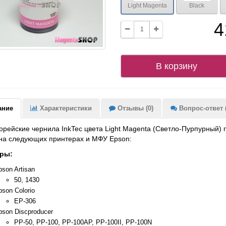
Light Magenta
Black
4
В корзину
ание
Характеристики
Отзывы (0)
Вопрос-ответ (
рейские чернила InkTec цвета Light Magenta (Светло-Пурпурный)
на следующих принтерах и МФУ Epson:
ры:
son Artisan
50, 1430
son Colorio
EP-306
pson Discproducer
PP-50, PP-100, PP-100AP, PP-100II, PP-100N