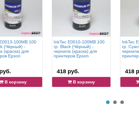
 E0013-100MB 100
InkTec E0010-100MB 100
InkTec 
ck (Чёрный) -
гр. Black (Чёрный) -
гр. Cyan
а (краска) для
чернила (краска) для
чернила
ров Epson
принтеров Epson
принтер
руб.
418 руб.
418 р
В корзину
В корзину