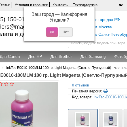
Статьи
Условия и гарантии
Контакты
Техподдержка
Ваш город —
Калифорния
5) 150-01-37
Самовывоз в городах РФ
Угадали?
ders@magentashop.ru
Самовывоз в Москве
лата и доставка
Самовывоз в Санкт-Петербу
Для Canon
Для HP
Для Brother
Для Samsung
Фотоб
InkTec E0010-100MLM 100 гр. Light Magenta (Светло-Пурпурный) - чернила
 E0010-100MLM 100 гр. Light Magenta (Светло-Пурпурный
0 отзывов
Печатная версия:
Код товара:
InkTec-E0010-100L