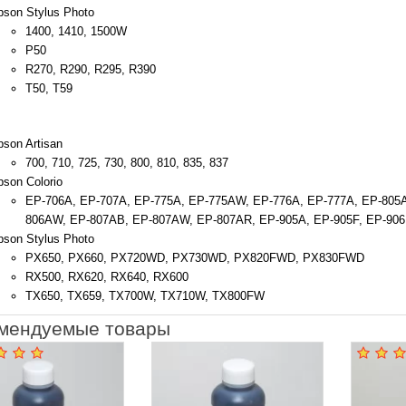
pson Stylus Photo
1400, 1410, 1500W
P50
R270, R290, R295, R390
T50, T59
son Artisan
700, 710, 725, 730, 800, 810, 835, 837
son Colorio
EP-706A, EP-707A, EP-775A, EP-775AW, EP-776A, EP-777A, EP-805
806AW, EP-807AB, EP-807AW, EP-807AR, EP-905A, EP-905F, EP-906
pson Stylus Photo
PX650, PX660, PX720WD, PX730WD, PX820FWD, PX830FWD
RX500, RX620, RX640, RX600
TX650, TX659, TX700W, TX710W, TX800FW
мендуемые товары