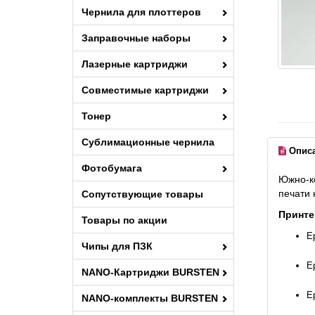
Чернила для плоттеров
Заправочные наборы
Лазерные картриджи
Совместимые картриджи
Тонер
Сублимационные чернила
Опис
Фотобумага
Южно-ко
печати 
Сопутствующие товары
Принте
Товары по акции
Ep
Чипы для ПЗК
Ep
NANO-Картриджи BURSTEN
E
NANO-комплекты BURSTEN