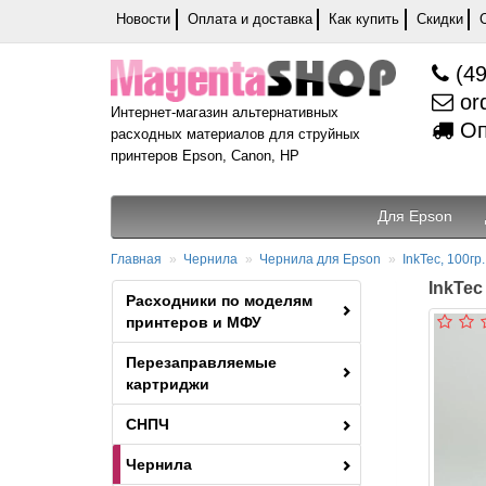
Новости
Оплата и доставка
Как купить
Скидки
(49
or
Интернет-магазин альтернативных
Оп
расходных материалов для струйных
принтеров Epson, Canon, HP
Для Epson
Главная
Чернила
Чернила для Epson
InkTec, 100гр.
InkTec
Расходники по моделям
принтеров и МФУ
Перезаправляемые
картриджи
СНПЧ
Чернила