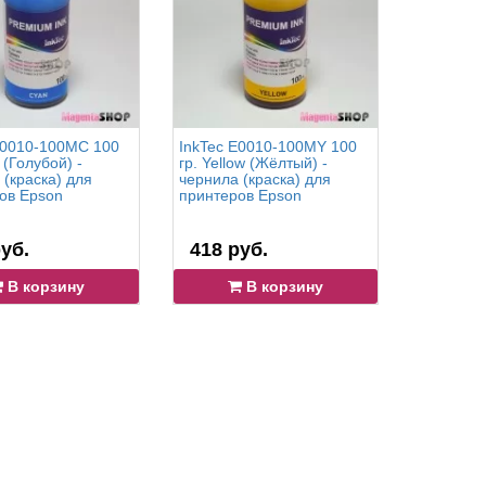
E0010-100MC 100
InkTec E0010-100MY 100
InkTec E
 (Голубой) -
гр. Yellow (Жёлтый) -
гр. Magen
 (краска) для
чернила (краска) для
чернила (
ов Epson
принтеров Epson
принтеро
уб.
418 руб.
418 р
В корзину
В корзину