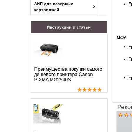
ЗИП для лазерных
E
картриджей
Инструкции и статьи
МФУ:
Ep
Ep
Преимущества покупки самого
дешёвого принтера Canon
E
PIXMA MG2540S
Реко