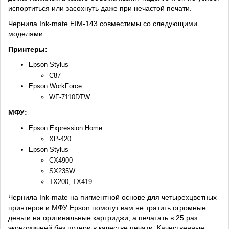
испортиться или засохнуть даже при нечастой печати.
Чернила Ink-mate EIM-143 совместимы со следующими
моделями:
Принтеры:
Epson Stylus
C87
Epson WorkForce
WF-7110DTW
МФУ:
Epson Expression Home
XP-420
Epson Stylus
CX4900
SX235W
TX200, TX419
Чернила Ink-mate на пигментной основе для четырехцветных
принтеров и МФУ Epson помогут вам не тратить огромные
деньги на оригинальные картриджи, а печатать в 25 раз
экономичней без потери в качестве печати. Качественные