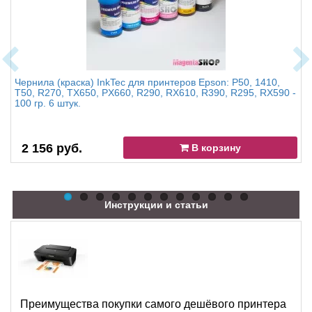
Чернила (краска) InkTec для принтеров Epson: P50, 1410,
T50, R270, TX650, PX660, R290, RX610, R390, R295, RX590 -
100 гр. 6 штук.
2 156 руб.
В корзину
Инструкции и статьи
Преимущества покупки самого дешёвого принтера