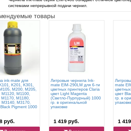
системами непрерывной подачи чернил.
мендуемые товары
а ink-mate для
Литровые чернила Ink-
Литровы
K101, K201, K301,
mate EIM-290LM для 6-ти
mate EI
M105, M200, M205,
цветных принтеров Claria
цветных
 M1120, M1100,
цвет Light Magenta
цвет Bl
 M1170, M1180,
(Светло-Пурпурный) 1000
гр. в ор
 M3140, M3170,
гр. в оригинальной
упаковк
Black Pigment 1000
упаковке
8 руб.
1 419 руб.
1 419