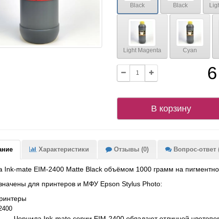
Black
Black
Lig
Light Magenta
Cyan
6
В корзину
ание
Характеристики
Отзывы (0)
Вопрос-ответ (
 Ink-mate EIM-2400 Matte Black объёмом 1000 грамм на пигментно
начены для принтеров и МФУ Epson Stylus Photo:
ринтеры
2400
Чернила Ink-mate серии EIM-2400 обладают отличной цветопе