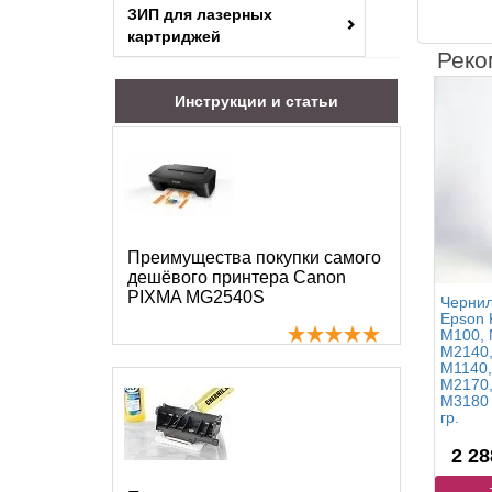
ЗИП для лазерных
картриджей
Реко
Инструкции и статьи
Преимущества покупки самого
дешёвого принтера Canon
PIXMA MG2540S
Чернил
Epson 
M100, 
M2140,
M1140,
M2170,
M3180 
гр.
2 28