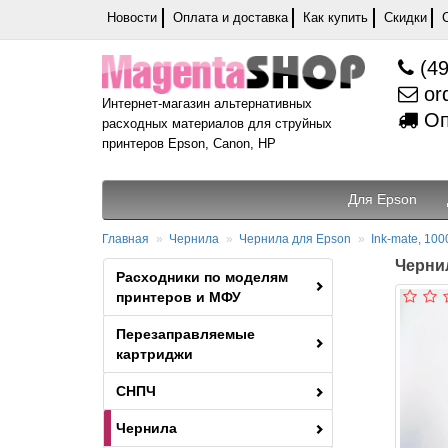
Новости
Оплата и доставка
Как купить
Скидки
(49
or
Интернет-магазин альтернативных
Оп
расходных материалов для струйных
принтеров Epson, Canon, HP
Для Epson
Главная
Чернила
Чернила для Epson
Ink-mate, 100
Чернил
Расходники по моделям
принтеров и МФУ
Перезаправляемые
картриджи
СНПЧ
Чернила