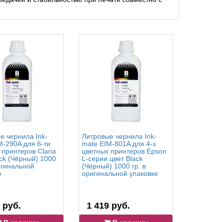
е чернила Ink-
Литровые чернила Ink-
Чернила
M-290A для 6-ти
mate EIM-801A для 4-х
Glossy Op
 принтеров Claria
цветных принтеров Epson
(Оптимиз
ack (Чёрный) 1000
L-серии цвет Black
принтеров
игинальной
(Чёрный) 1000 гр. в
Photo: R
е
оригинальной упаковке
гр.
 руб.
1 419 руб.
6 897 