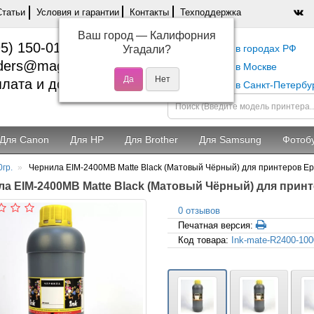
Статьи
Условия и гарантии
Контакты
Техподдержка
Ваш город —
Калифорния
5) 150-01-37
Самовывоз в городах РФ
Угадали?
ders@magentashop.ru
Самовывоз в Москве
лата и доставка
Самовывоз в Санкт-Петербу
Для Canon
Для HP
Для Brother
Для Samsung
Фотоб
0гр.
Чернила EIM-2400MB Matte Black (Матовый Чёрный) для принтеров Epso
а EIM-2400MB Matte Black (Матовый Чёрный) для принте
0 отзывов
Печатная версия:
Код товара:
Ink-mate-R2400-10