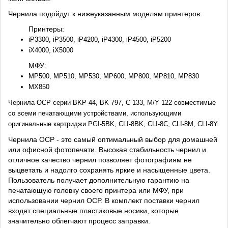
Чернила подойдут к нижеуказанным моделям принтеров:
Принтеры:
iP3300, iP3500, iP4200, iP4300, iP4500, iP5200
iX4000, iX5000
МФУ:
MP500, MP510, MP530, MP600, MP800, MP810, MP830
MX850
Чернила OCP серии BKP 44, BK 797, C 133, M/Y 122 совместимые
со всеми печатающими устройствами, использующими
оригинальные картриджи PGI-5BK, CLI-8BK, CLI-8C, CLI-8M, CLI-8Y.
Чернила OCP - это самый оптимальный выбор для домашней
или офисной фотопечати. Высокая стабильность чернил и
отличное качество чернил позволяет фотографиям не
выцветать и надолго сохранять яркие и насыщенные цвета.
Пользователь получает дополнительную гарантию на
печатающую головку своего принтера или МФУ, при
использовании чернил OCP. В комплект поставки чернил
входят специальные пластиковые носики, которые
значительно облегчают процесс заправки.