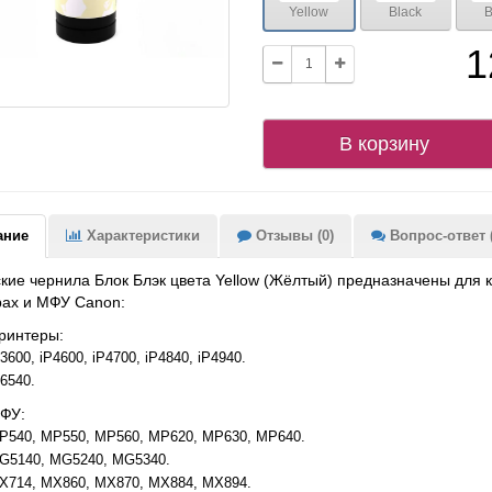
Yellow
Black
B
1
В корзину
ание
Характеристики
Отзывы (0)
Вопрос-ответ (
кие чернила Блок Блэк цвета Yellow (Жёлтый) предназначены для 
рах и МФУ Canon:
ринтеры:
3600, iP4600, iP4700, iP4840, iP4940.
X6540.
ФУ:
P540, MP550, MP560, MP620, MP630, MP640.
G5140, MG5240, MG5340.
X714, MX860, MX870, MX884, MX894.