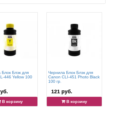
 Блок Блэк для
Чернила Блок Блэк для
Чернила 
L-446 Yellow 100
Canon CLI-451 Photo Black
Canon CL
100 гр.
Magenta 1
уб.
121 руб.
121 р
В корзину
В корзину