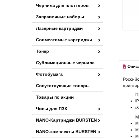
Чернила для плоттеров
Заправочные наборы
Лазерные картриджи
Совместимые картриджи
Тонер
Сублимационные чернила
Опис
Фотобумага
Российс
принте
Сопутствующие товары
П
Товары по акции
iP
i
Чипы для ПЗК
М
NANO-Картриджи BURSTEN
M
M
NANO-комплекты BURSTEN
M