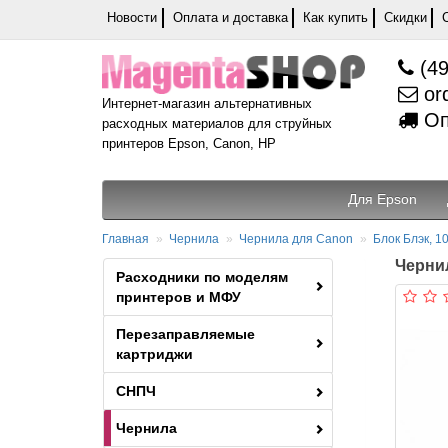
Новости
Оплата и доставка
Как купить
Скидки
(49
or
Интернет-магазин альтернативных
Оп
расходных материалов для струйных
принтеров Epson, Canon, HP
Для Epson
Главная
Чернила
Чернила для Canon
Блок Блэк, 10
Чернил
Расходники по моделям
принтеров и МФУ
Перезаправляемые
картриджи
СНПЧ
Чернила