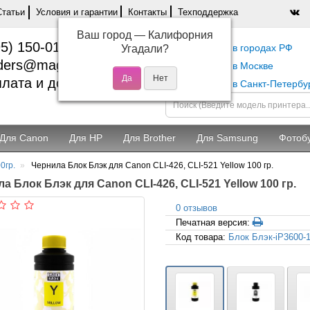
Статьи
Условия и гарантии
Контакты
Техподдержка
Ваш город —
Калифорния
5) 150-01-37
Самовывоз в городах РФ
Угадали?
ders@magentashop.ru
Самовывоз в Москве
лата и доставка
Самовывоз в Санкт-Петербу
Для Canon
Для HP
Для Brother
Для Samsung
Фотоб
0гр.
Чернила Блок Блэк для Canon CLI-426, CLI-521 Yellow 100 гр.
а Блок Блэк для Canon CLI-426, CLI-521 Yellow 100 гр.
0 отзывов
Печатная версия:
Код товара:
Блок Блэк-iP3600-