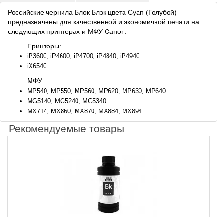
Российские чернила Блок Блэк цвета Cyan (Голубой)
предназначены для качественной и экономичной печати на
следующих принтерах и МФУ Canon:
Принтеры:
iP3600, iP4600, iP4700, iP4840, iP4940.
iX6540.
МФУ:
MP540, MP550, MP560, MP620, MP630, MP640.
MG5140, MG5240, MG5340.
MX714, MX860, MX870, MX884, MX894.
Рекомендуемые товары