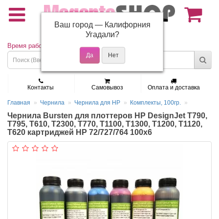
Ваш город —
Калифорния
(495) 150-01-37
Угадали?
Время работы: Пн - Пт 9:30 - 19:00
Контакты
Самовывоз
Оплата и доставка
Главная
Чернила
Чернила для HP
Комплекты, 100гр.
Чернила Bursten для плоттеров HP DesignJet T790,
T795, T610, T2300, T770, T1100, T1300, T1200, T1120,
T620 картриджей HP 72/727/764 100x6