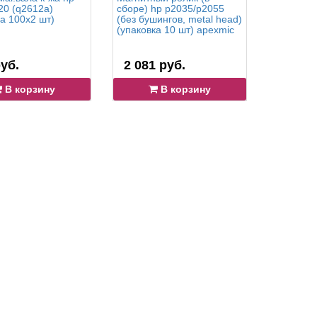
20 (q2612a)
сборе) hp p2035/p2055
сборе) h
ка 100x2 шт)
(без бушингов, metal head)
бушингов,
(упаковка 10 шт) apexmic
(упаковка
уб.
2 081 руб.
3 352 
В корзину
В корзину