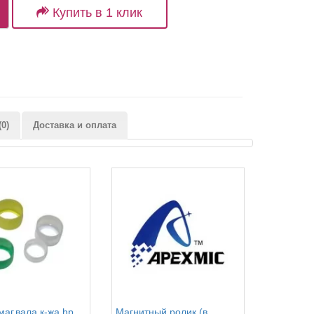
Купить в 1 клик
0)
Доставка и оплата
маг.вала к-жа hp
Магнитный ролик (в
Магнитны