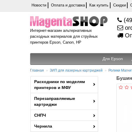
Новости
Оплата и доставка
Как купить
Скидки
(49
or
Интернет-магазин альтернативных
Оп
расходных материалов для струйных
принтеров Epson, Canon, HP
Для Epson
Главная
ЗИП для лазерных картриджей
Ролики Магн
Бушинг
Расходники по моделям
принтеров и МФУ
Перезаправляемые
картриджи
СНПЧ
Чернила