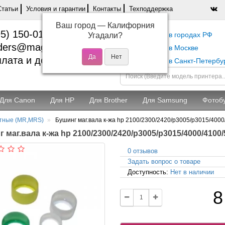
Статьи
Условия и гарантии
Контакты
Техподдержка
Ваш город —
Калифорния
5) 150-01-37
Самовывоз в городах РФ
Угадали?
ders@magentashop.ru
Самовывоз в Москве
лата и доставка
Самовывоз в Санкт-Петербу
Для Canon
Для HP
Для Brother
Для Samsung
Фотоб
итные (MR,MRS)
Бушинг маг.вала к-жа hp 2100/2300/2420/p3005/p3015/4000
 маг.вала к-жа hp 2100/2300/2420/p3005/p3015/4000/4100/5
0 отзывов
Задать вопрос о товаре
Доступность:
Нет в наличии
8