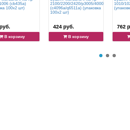
1006 (cb435a)
2100/2200/2420/p3005/4000/5000
1010/10
вка 100x2 шт)
(c4096a/q6511a) (упаковка
(упаков
100x2 шт)
руб.
424 руб.
762 р
В корзину
В корзину