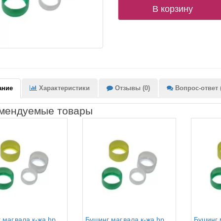
В корзину
ание
Характеристики
Отзывы (0)
Вопрос-ответ (
мендуемые товары
 маг.вала к-жа hp
Бушинг маг.вала к-жа hp
Бушинг 