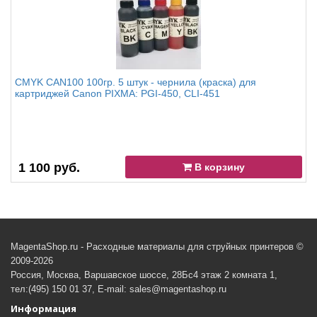
CMYK CAN100 100гр. 5 штук - чернила (краска) для
картриджей Canon PIXMA: PGI-450, CLI-451
1 100 руб.
В корзину
MagentaShop.ru - Расходные материалы для струйных принтеров ©
2009-2026
Россия, Москва, Варшавское шоссе, 28Бс4 этаж 2 комната 1,
тел:(495) 150 01 37, E-mail: sales@magentashop.ru
Информация