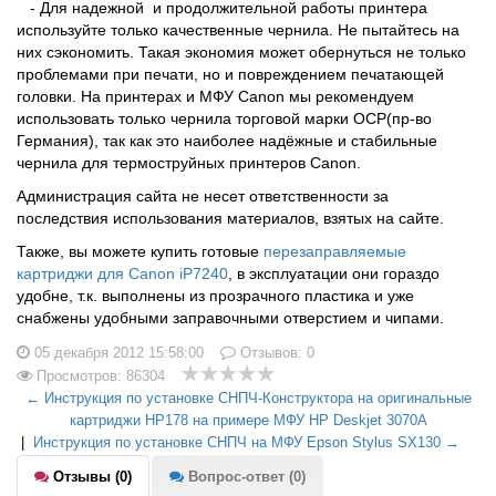
- Для надежной и продолжительной работы принтера
используйте только качественные чернила. Не пытайтесь на
них сэкономить. Такая экономия может обернуться не только
проблемами при печати, но и повреждением печатающей
головки. На принтерах и МФУ Canon мы рекомендуем
использовать только чернила торговой марки OCP(пр-во
Германия), так как это наиболее надёжные и стабильные
чернила для термоструйных принтеров Canon.
Администрация сайта не несет ответственности за
последствия использования материалов, взятых на сайте.
Также, вы можете купить готовые
перезаправляемые
картриджи для Canon iP7240
, в эксплуатации они гораздо
удобне, т.к. выполнены из прозрачного пластика и уже
снабжены удобными заправочными отверстием и чипами.
05 декабря 2012 15:58:00
Отзывов:
0
Просмотров: 86304
← Инструкция по установке СНПЧ-Конструктора на оригинальные
картриджи HP178 на примере МФУ HP Deskjet 3070A
|
Инструкция по установке СНПЧ на МФУ Epson Stylus SX130 →
Отзывы (0)
Вопрос-ответ (0)