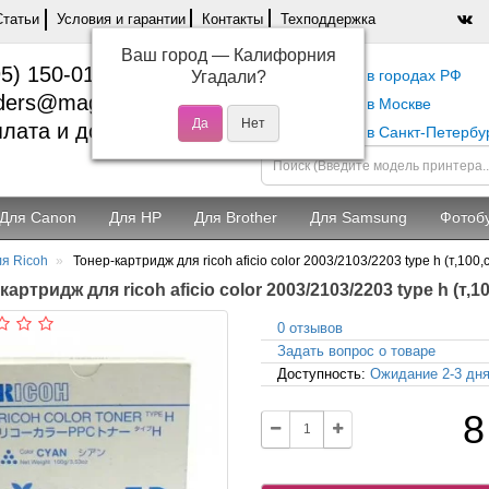
Статьи
Условия и гарантии
Контакты
Техподдержка
Ваш город —
Калифорния
5) 150-01-37
Самовывоз в городах РФ
Угадали?
ders@magentashop.ru
Самовывоз в Москве
лата и доставка
Самовывоз в Санкт-Петербу
Для Canon
Для HP
Для Brother
Для Samsung
Фотоб
я Ricoh
Тонер-картридж для ricoh aficio color 2003/2103/2203 type h (т,100,с
артридж для ricoh aficio color 2003/2103/2203 type h (т,10
0 отзывов
Задать вопрос о товаре
Доступность:
Ожидание 2-3 дн
8