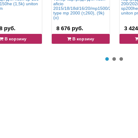
150he (1,5k) uniton
aficio
200/202
um
2015/18/18d/16/20/mp1500/2000
sp200he 
type mp 2000 (т,260), (9k)
uniton 
(o)
8 руб.
8 676 руб.
3 424
В корзину
В корзину