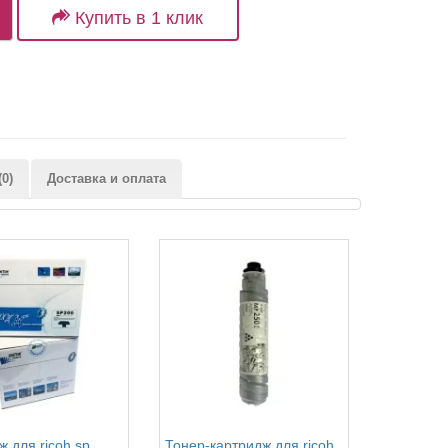
Купить в 1 клик
0)
Доставка и оплата
 для ricoh sp
Тонер-картридж для ricoh
Картридж 