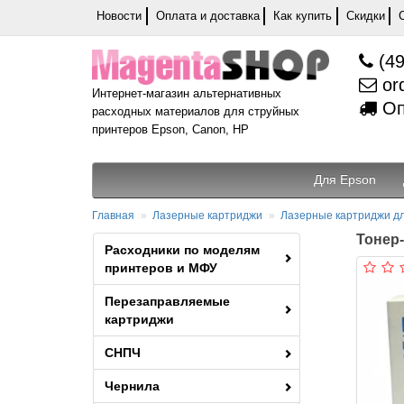
Новости
Оплата и доставка
Как купить
Скидки
(49
or
Интернет-магазин альтернативных
Оп
расходных материалов для струйных
принтеров Epson, Canon, HP
Для Epson
Главная
Лазерные картриджи
Лазерные картриджи дл
Тонер-к
Расходники по моделям
принтеров и МФУ
Перезаправляемые
картриджи
СНПЧ
Чернила