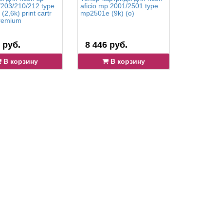
/203/210/212 type
aficio mp 2001/2501 type
sp 3400/3
(2,6k) print cartr
mp2501e (9k) (o)
sp3400he 
premium
premium
 руб.
8 446 руб.
3 727 
В корзину
В корзину