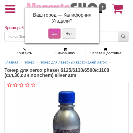
Ваш город —
Калифорния
(495) 150-01-37
Угадали?
Время работы: Пн - Пт 9:30 - 19:00
Контакты
Самовывоз
Оплата и доставка
Главная
Тонер
Тонер для лазерных картриджей Xerox
Тонер для xerox phaser 6125/6130/6500/с1100
(фл,30,син,nonchem) silver atm