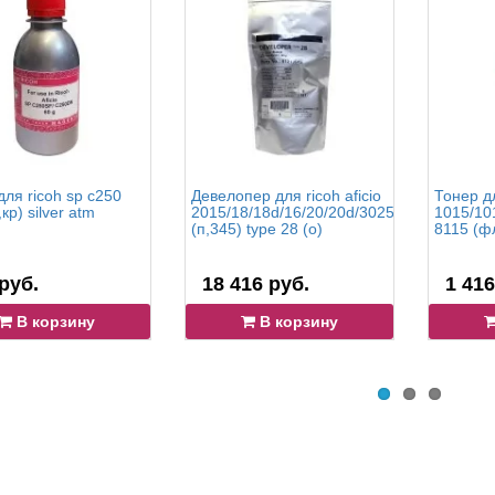
для ricoh sp c250
Девелопер для ricoh aficio
Тонер дл
кр) silver atm
2015/18/18d/16/20/20d/3025/3030
1015/10
(п,345) type 28 (o)
8115 (фл
руб.
18 416 руб.
1 416
В корзину
В корзину