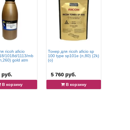
я ricoh aficio
Тонер для ricoh aficio sp
Девелопер
18/1018d/1113/mb
100 type sp101e (п,80) (2k)
1015/102
,260) gold atm
(o)
(п,345) ty
cet6794n
 руб.
5 760 руб.
6 619 
В корзину
В корзину