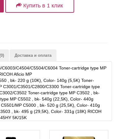
Купить в 1 клик
0)
Доставка и оплата
3/C6003/C4504/C5504/C6004 Toner-cartridge type MP
 RICOH Aficio MP
, bk- 220 g (10K), Color- 140g (5,5K) Toner-
 MP C3001/C3501/C2800/C3300 Toner-cartridge type
C3002/C3502 Toner-cartridge type MP C3502 , bk-
type MP C5502 , bk- 540g (22,5K), Color- 440g
C5501/MP C5000 , bk- 520 g (25,5K), Color- 410g
503 , bk- 495 g (29,5K), Color- 331g (18K) RICOH
/245HY 5K/15K