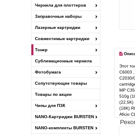
Чернила для плоттеров
Заправочные наборы
Лазерные картриджи
Совместимые картриджи
Тонер
Опис
Сублимационные чернила
Этот то
Фотобумага
C6003 , 
C2030/C
Сопутствующие товары
cartrid
MP C350
Товары по акции
510g (1
(22,5K)
Чипы для ПЗК
(18K) R
Aficio 
NANO-Картриджи BURSTEN
Реко
NANO-комплекты BURSTEN