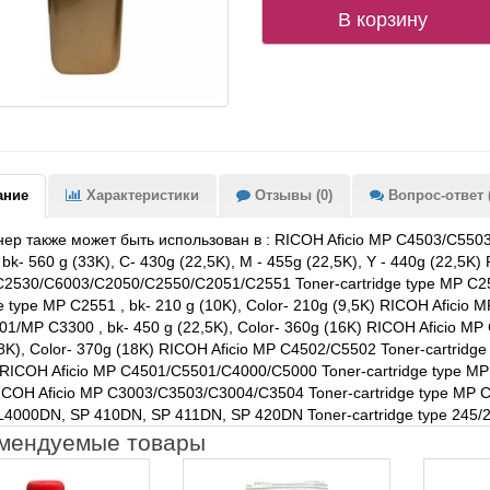
В корзину
ание
Характеристики
Отзывы (0)
Вопрос-ответ (
нер также может быть использован в : RICOH Aficio MP C4503/C550
bk- 560 g (33K), C- 430g (22,5K), M - 455g (22,5K), Y - 440g (22,5K)
2530/C6003/C2050/C2550/C2051/C2551 Toner-cartridge type MP C2550 
ge type MP C2551 , bk- 210 g (10K), Color- 210g (9,5K) RICOH Aficio
1/MP C3300 , bk- 450 g (22,5K), Color- 360g (16K) RICOH Aficio MP 
8K), Color- 370g (18K) RICOH Aficio MP C4502/C5502 Toner-cartridge 
 RICOH Aficio MP C4501/C5501/C4000/C5000 Toner-cartridge type MP 
ICOH Aficio MP C3003/C3503/C3004/C3504 Toner-cartridge type MP C3
CL4000DN, SP 410DN, SP 411DN, SP 420DN Toner-cartridge type 245
мендуемые товары