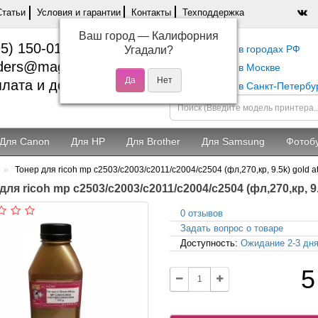
Статьи
Условия и гарантии
Контакты
Техподдержка
Ваш город —
Калифорния
5) 150-01-37
Самовывоз в городах РФ
Угадали?
ders@magentashop.ru
Самовывоз в Москве
лата и доставка
Самовывоз в Санкт-Петербу
Для Canon
Для HP
Для Brother
Для Samsung
Фотоб
Тонер для ricoh mp c2503/c2003/c2011/c2004/c2504 (фл,270,кр, 9.5k) gold a
для ricoh mp c2503/c2003/c2011/c2004/c2504 (фл,270,кр, 9.
0 отзывов
Задать вопрос о товаре
Доступность:
Ожидание 2-3 дн
5