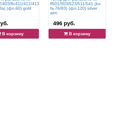
2/403/flc411/412/413
fl501/503/523/511/541 (kx-
flb851/85
88a) (фл,60) gold
fa 76/83) (фл,120) silver
(kx-fa 85
atm
atm
уб.
496 руб.
399 р
В корзину
В корзину