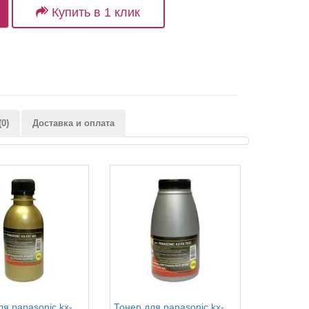
Купить в 1 клик
0)
Доставка и оплата
ля panasonic kx-
Тонер для panasonic kx-
Тонер для