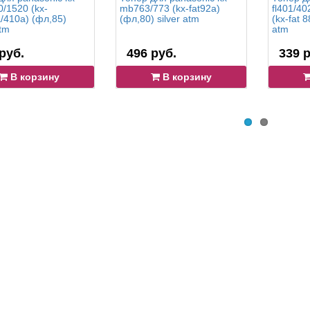
/1520 (kx-
mb763/773 (kx-fat92a)
fl401/40
a/410a) (фл,85)
(фл,80) silver atm
(kx-fat 
atm
atm
руб.
496 руб.
339 р
В корзину
В корзину