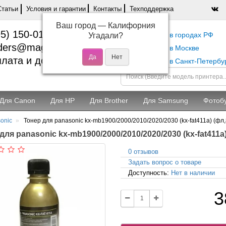
Статьи
Условия и гарантии
Контакты
Техподдержка
Ваш город —
Калифорния
5) 150-01-37
Самовывоз в городах РФ
Угадали?
ders@magentashop.ru
Самовывоз в Москве
лата и доставка
Самовывоз в Санкт-Петербу
Для Canon
Для HP
Для Brother
Для Samsung
Фотоб
onic
Тонер для panasonic kx-mb1900/2000/2010/2020/2030 (kx-fat411a) (фл,
для panasonic kx-mb1900/2000/2010/2020/2030 (kx-fat411a)
0 отзывов
Задать вопрос о товаре
Доступность:
Нет в наличии
3