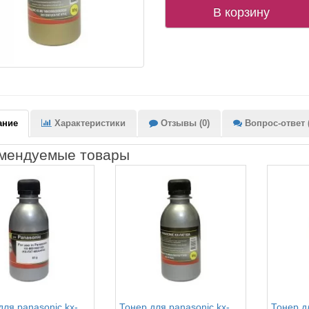
В корзину
ание
Характеристики
Отзывы (0)
Вопрос-ответ (
мендуемые товары
для panasonic kx-
Тонер для panasonic kx-
Тонер д