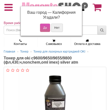
Ваш город —
Калифорния
(495) 150-01-37
Угадали?
Время работы: Пн - Пт 9:30 - 19:00
Контакты
Самовывоз
Оплата и доставка
Главная
Тонер
Тонер для лазерных картриджей OKI
Тонер для oki c9600/9650/9655/9800
(фл,430,ч,nonchem,oml imex) silver atm