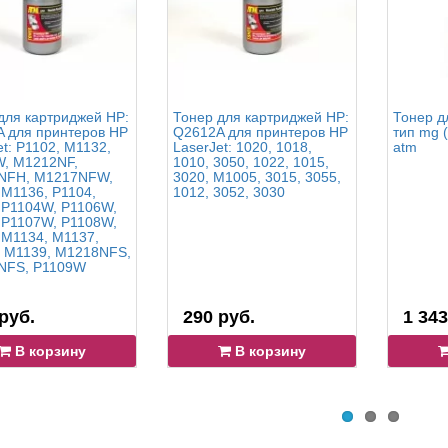
для картриджей HP:
Тонер для картриджей HP:
Тонер д
 для принтеров HP
Q2612A для принтеров HP
тип mg (
et: P1102, M1132,
LaserJet: 1020, 1018,
atm
, M1212NF,
1010, 3050, 1022, 1015,
NFH, M1217NFW,
3020, M1005, 3015, 3055,
 M1136, P1104,
1012, 3052, 3030
 P1104W, P1106W,
 P1107W, P1108W,
 M1134, M1137,
 M1139, M1218NFS,
NFS, P1109W
руб.
290 руб.
1 343
В корзину
В корзину