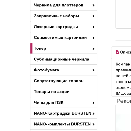
Чернила для плоттеров
Заправочные наборы
Лазерные картриджи
Совместимые картриджи
Тонер
Опис
Сублимационные чернила
Компани
Фотобумага
правами
нашей ф
Сопутствующие товары
тонер м
экономи
Товары по акции
IMEX за
Реко
Чипы для ПЗК
NANO-Картриджи BURSTEN
NANO-комплекты BURSTEN