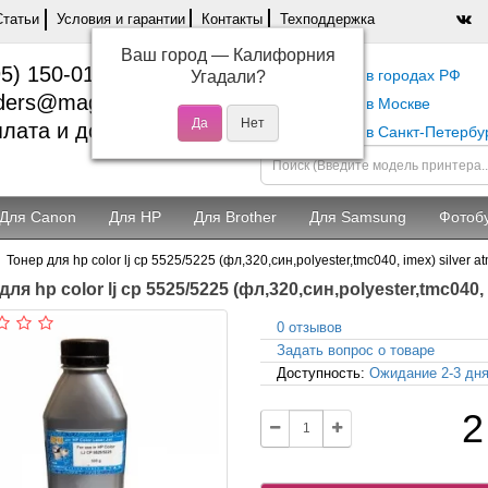
Статьи
Условия и гарантии
Контакты
Техподдержка
Ваш город —
Калифорния
5) 150-01-37
Самовывоз в городах РФ
Угадали?
ders@magentashop.ru
Самовывоз в Москве
лата и доставка
Самовывоз в Санкт-Петербу
Для Canon
Для HP
Для Brother
Для Samsung
Фотоб
Тонер для hp color lj cp 5525/5225 (фл,320,син,polyester,tmc040, imex) silver a
ля hp color lj cp 5525/5225 (фл,320,син,polyester,tmc040, 
0 отзывов
Задать вопрос о товаре
Доступность:
Ожидание 2-3 дн
2