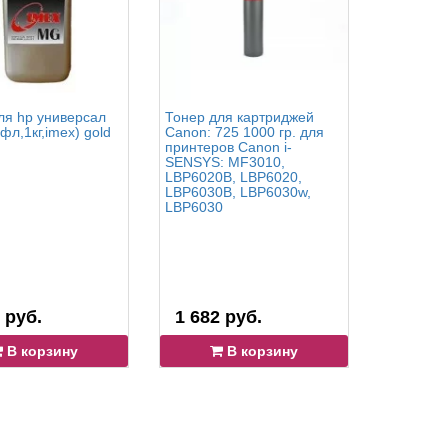
ля hp универсал
Тонер для картриджей
Тонер дл
фл,1кг,imex) gold
Canon: 725 1000 гр. для
Q2612A 1
принтеров Canon i-
принтеров
SENSYS: MF3010,
1020, 101
LBP6020B, LBP6020,
1022, 101
LBP6030B, LBP6030w,
3015, 305
LBP6030
3030
 руб.
1 682 руб.
1 682 
В корзину
В корзину