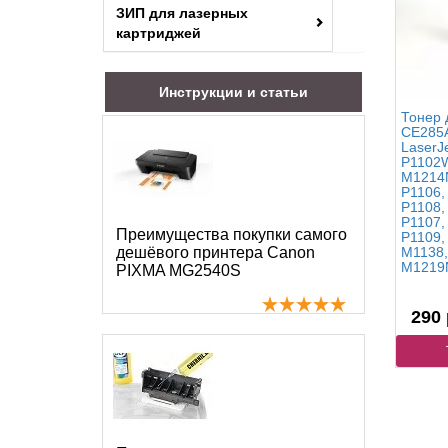
ЗИП для лазерных
картриджей
Инструкции и статьи
Тонер 
CE285A
LaserJ
P1102W
M1214
P1106,
P1108,
P1107,
Преимущества покупки самого
P1109,
дешёвого принтера Canon
M1138,
M1219
PIXMA MG2540S
290 