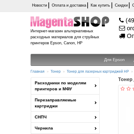
Новости
Оплата и доставка
Как купить
Скидки
(49
or
Интернет-магазин альтернативных
Оп
расходных материалов для струйных
принтеров Epson, Canon, HP
Для Epson
Главная
Тонер
Тонер для лазерных картриджей HP
Тонер д
Расходники по моделям
принтеров и МФУ
Перезаправляемые
картриджи
СНПЧ
Чернила