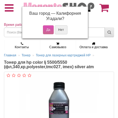
Ваш город —
Калифорния
(495) 150-01-37
Угадали?
Время работы: Пн - Пт 9:30 - 19:00
Контакты
Самовывоз
Оплата и доставка
Главная
Тонер
Тонер для лазерных картриджей HP
Тонер для hp color lj 5500/5550
(фл,340,кр,polyester,tmc027, imex) silver atm