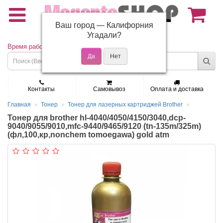
Ваш город —
Калифорния
(495) 150-01-37
Угадали?
Время работы: Пн - Пт 9:30 - 19:00
Контакты
Самовывоз
Оплата и доставка
Главная
Тонер
Тонер для лазерных картриджей Brother
Тонер для brother hl-4040/4050/4150/3040,dcp-
9040/9055/9010,mfc-9440/9465/9120 (tn-135m/325m)
(фл,100,кр,nonchem tomoegawa) gold atm