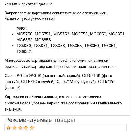
чернил и печатать дальше.
Заправляемые картриджи совместимые со следующими
печатающими устройствами:
МФУ:
MG5750, MG5751, MG5752, MG5753, MG6850, MG6851,
MG6852, MG6853
TS5050, TS5051, TS5053, TS5055, TS6050, TS6051,
TS6052
Многоразовые картриджи являются экономичной заменой
оригинальным картриджам Европейских принтеров, а именно:
Canon PGI-570PGBK (пигментный черный), CLI-571BK (фото
черный), CLI-571C (голубой), CLI-571M (пурпурный), CLI-571Y
(желтый).
Картриджи снабжены чипами, которые автоматически
сбрасываются уровень чернил при достижении им минимального
значения.
Рекомендуемые товары