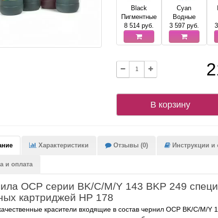
Black
Cyan
Пигментные
Водные
8 514
руб.
3 597
руб.
3
2
В корзину
ание
Характеристики
Отзывы (0)
Инструкции и с
а и оплата
ила OCP серии BK/C/M/Y 143 BKP 249 специ
ных картриджей HP 178
ачественные красители входящие в состав чернил OCP BK/C/M/Y 1