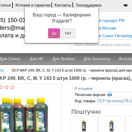
Статьи
Условия и гарантии
Контакты
Техподдержка
Ваш город —
Калифорния
5) 150-01-37
Самовывоз в городах РФ
Угадали?
ders@magentashop.ru
Самовывоз в Москве
лата и доставка
Самовывоз в Санкт-Петербу
Для Canon
Для HP
Для Brother
Для Samsung
Фотоб
гр.
OCP BKP 249, BK, C, M, Y 143 5 штук 1000 гр. - чернила (краска) для к
P 249, BK, C, M, Y 143 5 штук 1000 гр. - чернила (краска
0 отзывов
Печатная версия:
Код товара:
OCP-hp-vivera178-
Поштучно