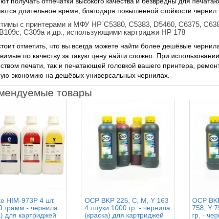
ют получать отпечатки высокого качества и безвредны для печат
ются длительное время, благодаря повышенной стойкости чернил 
тимы с принтерами и МФУ HP C5380, C5383, D5460, C6375, C6380
 B109c, C309a и др., использующими картриджи HP 178
стоит отметить, что вы всегда можете найти более дешёвые чернил
вимые по качеству за такую цену найти сложно. При использовании
еством печати, так и печатающей головкой вашего принтера, ремон
ную экономию на дешёвых универсальных чернилах.
мендуемые товары
te HIM-973P 4 шт.
OCP BKP 225, C, M, Y 163
OCP BKP
0 грамм - чернила
4 штуки 1000 гр. - чернила
758, Y 7
а) для картриджей
(краска) для картриджей
гр. - че