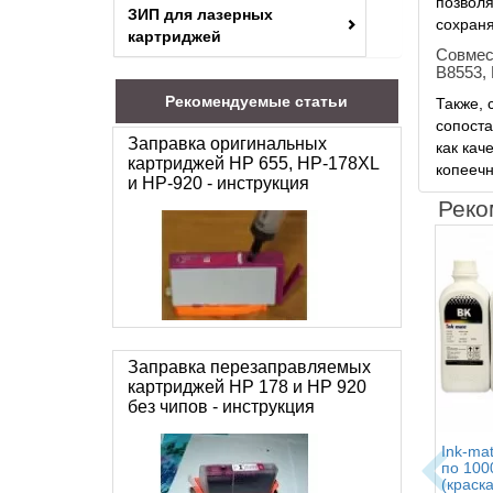
позволя
ЗИП для лазерных
сохраня
картриджей
Совмес
B8553,
Рекомендуемые статьи
Также, 
сопоста
Заправка оригинальных
как кач
картриджей HP 655, HP-178XL
копееч
и HP-920 - инструкция
Реко
Заправка перезаправляемых
картриджей HP 178 и HP 920
без чипов - инструкция
Ink-ma
по 100
(краск