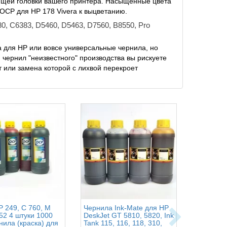
ающей головки вашего принтера. Насыщенные цвета
OCP для HP 178 Vivera к выцветанию.
, C6383, D5460, D5463, D7560, B8550, Pro
а для HP или вовсе универсальные чернила, но
 чернил "неизвестного" производства вы рискуете
т или замена которой с лихвой перекроет
 249, C 760, M
Чернила Ink-Mate для HP
InkTec H
52 4 штуки 1000
DeskJet GT 5810, 5820, Ink
1000гр. 4
рнила (краска) для
Tank 115, 116, 118, 310,
(краска) 