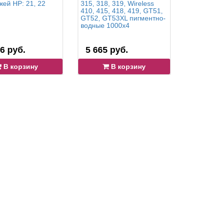
жей HP: 21, 22
315, 318, 319, Wireless
HP: 940, 
410, 415, 418, 419, GT51,
932, 88
GT52, GT53XL пигментно-
водные 1000x4
6 руб.
5 665 руб.
17 699
В корзину
В корзину