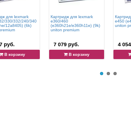
дж для lexmark
Картридж для lexmark
Картрид
32/330/332/240/340
e360/460
e450 (e4
he/12a8405) (6k)
(e360h21e/e360h11e) (9k)
uniton 
 premium
uniton premium
7 руб.
7 079 руб.
4 054
В корзину
В корзину