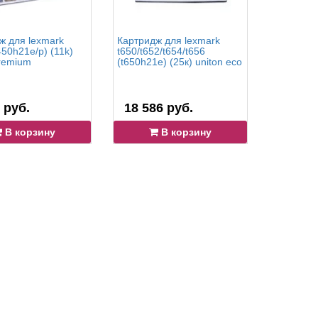
ж для lexmark
Картридж для lexmark
Картридж
50h21e/p) (11k)
t650/t652/t654/t656
e260/360/
premium
(t650h21e) (25к) uniton eco
(3,5k) un
 руб.
18 586 руб.
8 349 
В корзину
В корзину