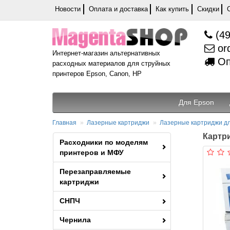
Новости
Оплата и доставка
Как купить
Скидки
(49
or
Интернет-магазин альтернативных
Оп
расходных материалов для струйных
принтеров Epson, Canon, HP
Для Epson
Главная
Лазерные картриджи
Лазерные картриджи д
Картри
Расходники по моделям
принтеров и МФУ
Перезаправляемые
картриджи
СНПЧ
Чернила