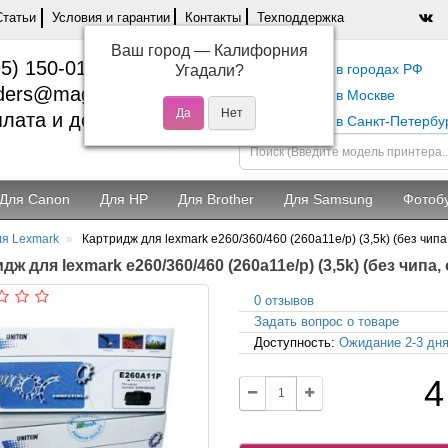
Статьи
Условия и гарантии
Контакты
Техподдержка
Ваш город —
Калифорния
5) 150-01-37
Самовывоз в городах РФ
Угадали?
ders@magentashop.ru
Самовывоз в Москве
лата и доставка
Самовывоз в Санкт-Петербу
Для Canon
Для HP
Для Brother
Для Samsung
Фотоб
ля Lexmark
Картридж для lexmark e260/360/460 (260a11e/p) (3,5k) (без чип
дж для lexmark e260/360/460 (260a11e/p) (3,5k) (без чип
0 отзывов
Задать вопрос о товаре
Доступность:
Ожидание 2-3 дн
4