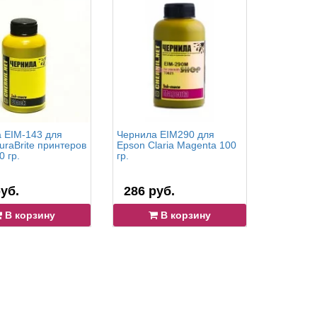
 EIM-143 для
Чернила EIM290 для
Чернила 
uraBrite принтеров
Epson Claria Magenta 100
Epson Cla
0 гр.
гр.
100 гр.
уб.
286 руб.
286 р
В корзину
В корзину