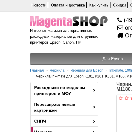
Новости
Оплата и доставка
Как купить
Скидки
(49
or
Интернет-магазин альтернативных
Оп
расходных материалов для струйных
принтеров Epson, Canon, HP
Для Epson
Главная
Чернила
Чернила для Epson
Ink-mate, 100г
Чернила ink-mate для Epson K101, K201, K301, M100, M1
Чернил
Расходники по моделям
M1180,
принтеров и МФУ
Перезаправляемые
картриджи
СНПЧ