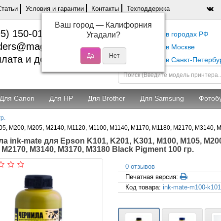
Статьи
Условия и гарантии
Контакты
Техподдержка
Ваш город —
Калифорния
5) 150-01-37
Самовывоз в городах РФ
Угадали?
ders@magentashop.ru
Самовывоз в Москве
лата и доставка
Самовывоз в Санкт-Петербу
Для Canon
Для HP
Для Brother
Для Samsung
Фотоб
р.
05, M200, M205, M2140, M1120, M1100, M1140, M1170, M1180, M2170, M3140, M3
а ink-mate для Epson K101, K201, K301, M100, M105, M200
 M2170, M3140, M3170, M3180 Black Pigment 100 гр.
0 отзывов
Печатная версия:
Код товара:
ink-mate-m100-k101