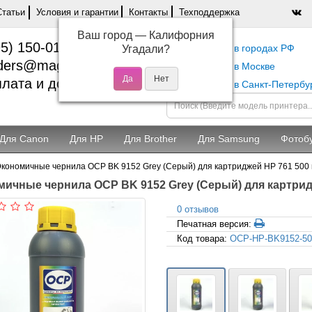
Статьи
Условия и гарантии
Контакты
Техподдержка
Ваш город —
Калифорния
5) 150-01-37
Самовывоз в городах РФ
Угадали?
ders@magentashop.ru
Самовывоз в Москве
лата и доставка
Самовывоз в Санкт-Петербу
Для Canon
Для HP
Для Brother
Для Samsung
Фотоб
кономичные чернила OCP BK 9152 Grey (Серый) для картриджей HP 761 500 
ичные чернила OCP BK 9152 Grey (Серый) для картридж
0 отзывов
Печатная версия:
Код товара:
OCP-HP-BK9152-50