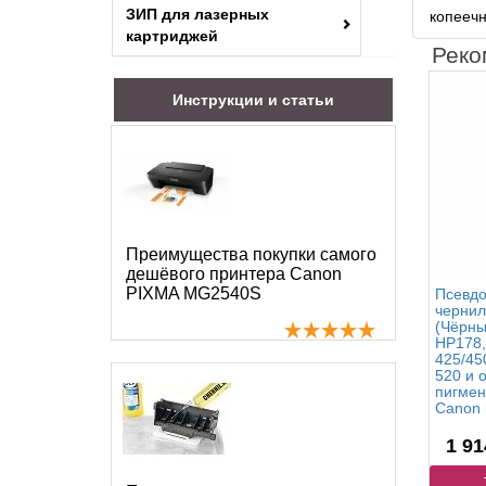
ЗИП для лазерных
копееч
картриджей
Реко
Инструкции и статьи
Преимущества покупки самого
дешёвого принтера Canon
PIXMA MG2540S
Псевд
чернил
(Чёрны
HP178,
425/45
520 и 
пигмен
Canon 
1 91