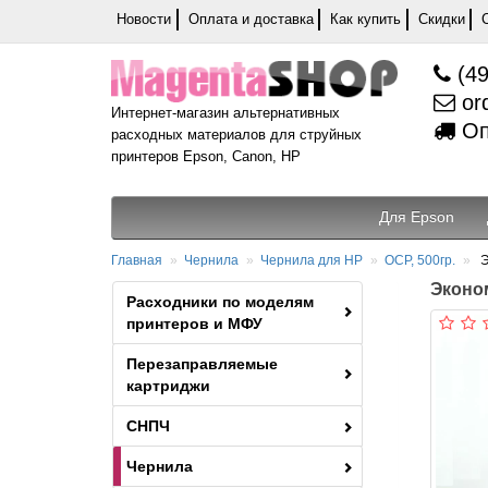
Новости
Оплата и доставка
Как купить
Скидки
(49
or
Интернет-магазин альтернативных
Оп
расходных материалов для струйных
принтеров Epson, Canon, HP
Для Epson
Главная
Чернила
Чернила для HP
OCP, 500гр.
Э
Эконом
Расходники по моделям
принтеров и МФУ
Перезаправляемые
картриджи
СНПЧ
Чернила