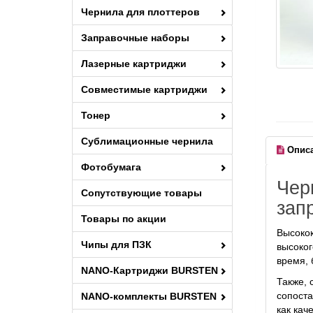
Чернила для плоттеров
Заправочные наборы
Лазерные картриджи
Совместимые картриджи
Тонер
Сублимационные чернила
Опис
Фотобумага
Чер
Сопутствующие товары
зап
Товары по акции
Высокок
Чипы для ПЗК
высоког
время, 
NANO-Картриджи BURSTEN
Также, 
сопоста
NANO-комплекты BURSTEN
как кач