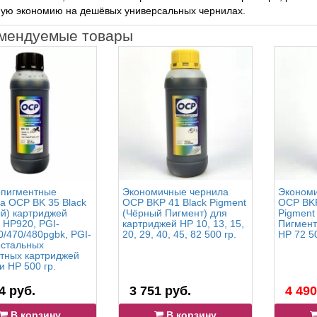
ную экономию на дешёвых универсальных чернилах.
мендуемые товары
опигментные
Экономичные чернила
Экономи
а OCP BK 35 Black
OCP BKP 41 Black Pigment
OCP BKP
й) картриджей
(Чёрный Пигмент) для
Pigment
 HP920, PGI-
картриджей HP 10, 13, 15,
Пигмент
0/470/480pgbk, PGI-
20, 29, 40, 45, 82 500 гр.
HP 72 50
остальных
тных картриджей
и HP 500 гр.
4 руб.
3 751 руб.
4 490
В корзину
В корзину