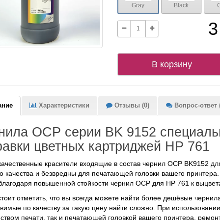
Gray
Black
3
В корзину
ание
Характеристики
Отзывы (0)
Вопрос-ответ (
нила OCP серии BK 9152 специаль
равки цветных картриджей HP 761
ачественные красители входящие в состав чернил OCP BK9152 для
о качества и безвредны для печатающей головки вашего принтер
благодаря повышенной стойкости чернил OCP для HP 761 к выцвет
стоит отметить, что вы всегда можете найти более дешёвые чернил
вимые по качеству за такую цену найти сложно. При использовании
еством печати, так и печатающей головкой вашего принтера, ремон