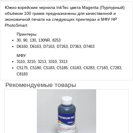
Южно-корейские чернила InkTec цвета Magenta (Пурпурный)
объёмом 100 грамм предназначены для качественной и
экономичной печати на следующих принтерах и МФУ HP
PhotoSmart:
Принтеры:
30, 90, 130, 130NR, 8253
D6160, D6163, D7163, D7263, D7363, D7463
МФУ:
3110, 3210, 3213, 3310, 3313
C5175, C5180, C5183, C5185, C6183, C6283, C7183, C7283,
C8183
Рекомендуемые товары