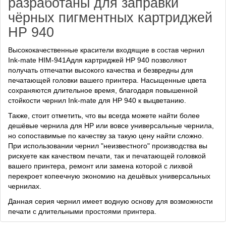
разработаны для заправки
чёрных пигментных картриджей
HP 940
Высококачественные красители входящие в состав чернил
Ink-mate HIM-941Aдля картриджей HP 940 позволяют
получать отпечатки высокого качества и безвредны для
печатающей головки вашего принтера. Насыщенные цвета
сохраняются длительное время, благодаря повышенной
стойкости чернил Ink-mate для HP 940 к выцветанию.
Также, стоит отметить, что вы всегда можете найти более
дешёвые чернила для HP или вовсе универсальные чернила,
но сопоставимые по качеству за такую цену найти сложно.
При использовании чернил "неизвестного" производства вы
рискуете как качеством печати, так и печатающей головкой
вашего принтера, ремонт или замена которой с лихвой
перекроет копеечную экономию на дешёвых универсальных
чернилах.
Данная серия чернил имеет водную основу для возможности
печати с длительными простоями принтера.