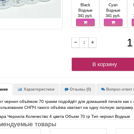
Black
Cyan
Водные
Водные
341
руб.
341
руб.
1
В корзину
ание
Характеристики
Отзывы (0)
Вопрос-ответ (
т чернил объёмом 70 грамм подойдёт для домашней печати как с
ользовании СНПЧ такого объёма хватает на одну полную заправку.
вара Чернила
Количество 4 цвета Объем 70 гр Тип чернил Водные
мендуемые товары