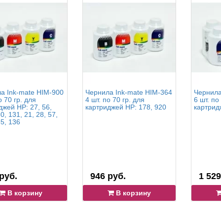
а Ink-mate HIM-900
Чернила Ink-mate HIM-364
Чернила
о 70 гр. для
4 шт. по 70 гр. для
6 шт. по
джей HP: 27, 56,
картриджей HP: 178, 920
картрид
0, 131, 21, 28, 57,
5, 136
руб.
946 руб.
1 529
В корзину
В корзину