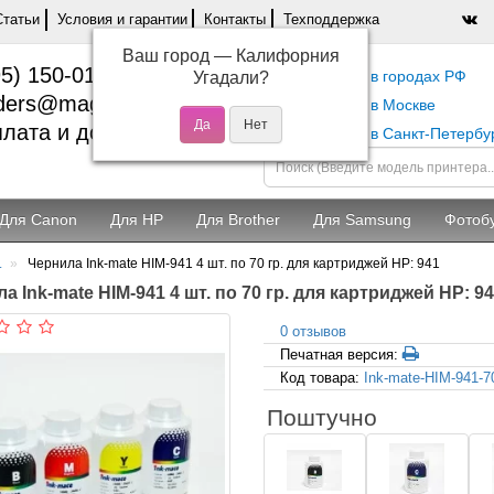
Статьи
Условия и гарантии
Контакты
Техподдержка
Ваш город —
Калифорния
5) 150-01-37
Самовывоз в городах РФ
Угадали?
ders@magentashop.ru
Самовывоз в Москве
лата и доставка
Самовывоз в Санкт-Петербу
Для Canon
Для HP
Для Brother
Для Samsung
Фотоб
.
Чернила Ink-mate HIM-941 4 шт. по 70 гр. для картриджей HP: 941
а Ink-mate HIM-941 4 шт. по 70 гр. для картриджей HP: 9
0 отзывов
Печатная версия:
Код товара:
Ink-mate-HIM-941-7
Поштучно