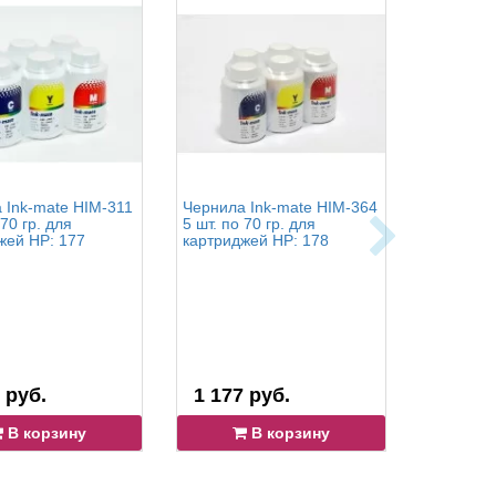
 Ink-mate HIM-311
Чернила Ink-mate HIM-364
Чернила 
 70 гр. для
5 шт. по 70 гр. для
4 шт. по 7
жей HP: 177
картриджей HP: 178
картридж
 руб.
1 177 руб.
1 892 
В корзину
В корзину