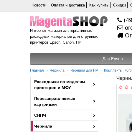
Новости
Оплата и доставка
Как купить
Скидки
(49
or
Интернет-магазин альтернативных
Оп
расходных материалов для струйных
принтеров Epson, Canon, HP
Для Epson
Главная
Чернила
Чернила для HP
Комплекты, 70гр
Чернил
Расходники по моделям
принтеров и МФУ
Перезаправляемые
картриджи
СНПЧ
Чернила