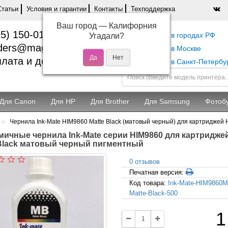
Статьи
Условия и гарантии
Контакты
Техподдержка
Ваш город —
Калифорния
5) 150-01-37
Самовывоз в городах РФ
Угадали?
ders@magentashop.ru
Самовывоз в Москве
лата и доставка
Самовывоз в Санкт-Петербу
Для Canon
Для HP
Для Brother
Для Samsung
Фотоб
Чернила Ink-Mate HIM9860 Matte Black (матовый черный) для картриджей HP 
ичные чернила Ink-Mate серии HIM9860 для картриджей HP
 Black матовый черный пигментный
0 отзывов
Печатная версия:
Код товара:
Ink-Mate-HIM9860
Matte-Black-500
1