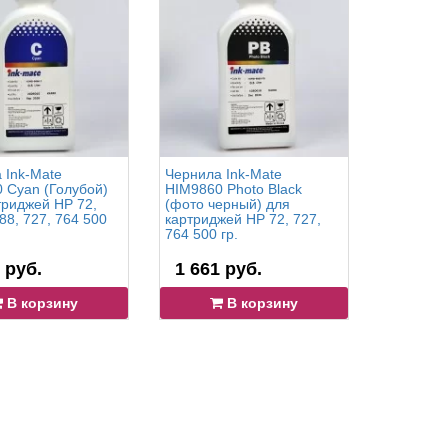
 Ink-Mate
Чернила Ink-Mate
Чернила 
 Cyan (Голубой)
HIM9860 Photo Black
HIM9860 
триджей HP 72,
(фото черный) для
картридж
 88, 727, 764 500
картриджей HP 72, 727,
764 500 г
764 500 гр.
 руб.
1 661 руб.
1 408 
В корзину
В корзину