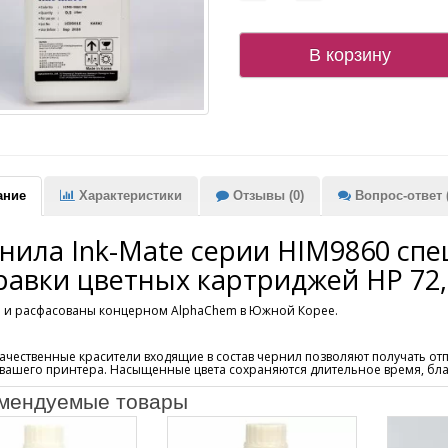
В корзину
ание
Характеристики
Отзывы (0)
Вопрос-ответ (
нила Ink-Mate серии HIM9860 сп
равки цветных картриджей HP 72, 71
 и расфасованы концерном AlphaChem в Южной Корее.
ачественные красители входящие в состав чернил позволяют получать от
 вашего принтера. Насыщенные цвета сохраняются длительное время, бл
мендуемые товары