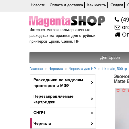
Новости
Оплата и доставка
Как купить
Скидки
(49
or
Интернет-магазин альтернативных
Оп
расходных материалов для струйных
принтеров Epson, Canon, HP
Для Epson
Главная
Чернила
Чернила для HP
Ink-mate, 500 гр.
Эконом
Расходники по моделям
Matte
принтеров и МФУ
Перезаправляемые
картриджи
СНПЧ
Чернила