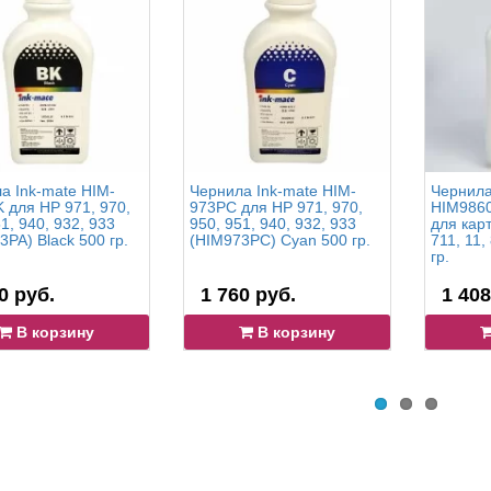
а Ink-mate HIM-
Чернила Ink-mate HIM-
Чернила
 для HP 971, 970,
973PC для HP 971, 970,
HIM9860
1, 940, 932, 933
950, 951, 940, 932, 933
для кар
3PA) Black 500 гр.
(HIM973PC) Cyan 500 гр.
711, 11,
гр.
0 руб.
1 760 руб.
1 408
В корзину
В корзину