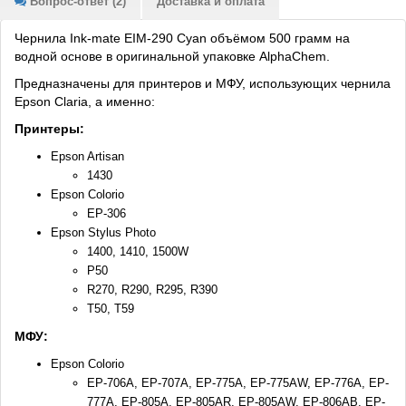
Вопрос-ответ (2)
Доставка и оплата
Чернила Ink-mate EIM-290 Cyan объёмом 500 грамм на
водной основе в оригинальной упаковке AlphaChem.
Предназначены для принтеров и МФУ, использующих чернила
Epson Claria, а именно:
Принтеры:
Epson Artisan
1430
Epson Colorio
EP-306
Epson Stylus Photo
1400, 1410, 1500W
P50
R270, R290, R295, R390
T50, T59
МФУ:
Epson Colorio
EP-706A, EP-707A, EP-775A, EP-775AW, EP-776A, EP-
777A, EP-805A, EP-805AR, EP-805AW, EP-806AB, EP-