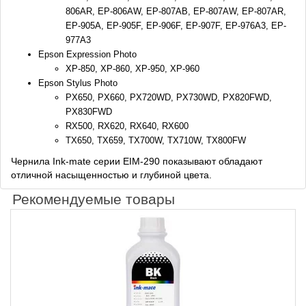
806AR, EP-806AW, EP-807AB, EP-807AW, EP-807AR,
EP-905A, EP-905F, EP-906F, EP-907F, EP-976A3, EP-
977A3
Epson Expression Photo
XP-850, XP-860, XP-950, XP-960
Epson Stylus Photo
PX650, PX660, PX720WD, PX730WD, PX820FWD,
PX830FWD
RX500, RX620, RX640, RX600
TX650, TX659, TX700W, TX710W, TX800FW
Чернила Ink-mate серии EIM-290 показывают обладают
отличной насыщенностью и глубиной цвета.
Рекомендуемые товары