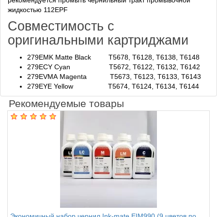
рекомендуется промыть чернильный тракт промывочной
жидкостью 112EPF
Совместимость с
оригинальными картриджами
279EMK Matte Black T5678, T6128, T6138, T6148
279ECY
Cyan
T5672, T6122, T6132, T6142
279EVMA
Magenta
T5673, T6123, T6133, T6143
279EYE
Yellow
T5674, T6124, T6134, T6144
Рекомендуемые товары
Экономичный набор чернил Ink-mate EIM990 (9 цветов по