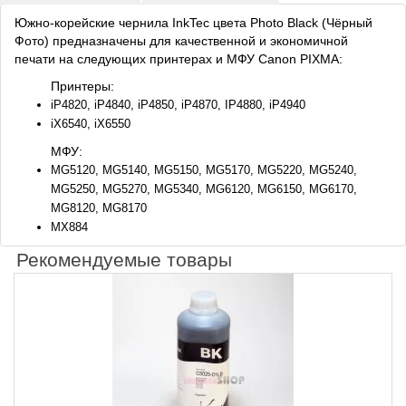
Южно-корейские чернила InkTec цвета Photo Black (Чёрный
Фото) предназначены для качественной и экономичной
печати на следующих принтерах и МФУ Canon PIXMA:
Принтеры:
iP4820, iP4840, iP4850, iP4870, IP4880, iP4940
iX6540, iX6550
МФУ:
MG5120, MG5140, MG5150, MG5170, MG5220, MG5240,
MG5250, MG5270, MG5340, MG6120, MG6150, MG6170,
MG8120, MG8170
MX884
Рекомендуемые товары