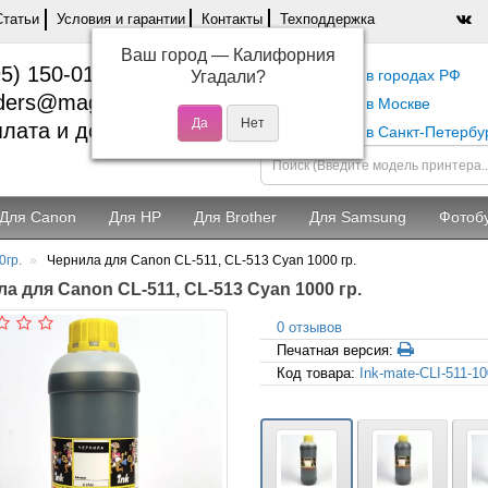
Статьи
Условия и гарантии
Контакты
Техподдержка
Ваш город —
Калифорния
5) 150-01-37
Самовывоз в городах РФ
Угадали?
ders@magentashop.ru
Самовывоз в Москве
лата и доставка
Самовывоз в Санкт-Петербу
Для Canon
Для HP
Для Brother
Для Samsung
Фотоб
0гр.
Чернила для Canon CL-511, CL-513 Cyan 1000 гр.
а для Canon CL-511, CL-513 Cyan 1000 гр.
0 отзывов
Печатная версия:
Код товара:
Ink-mate-CLI-511-1