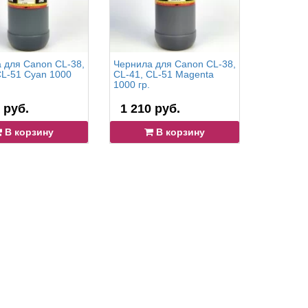
 для Canon CL-38,
Чернила для Canon CL-38,
Чернила 
CL-51 Cyan 1000
CL-41, CL-51 Magenta
450BK, P
1000 гр.
Black 100
 руб.
1 210 руб.
2 145 
В корзину
В корзину