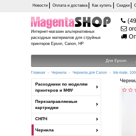
Новости
Оплата и доставка
Как купить
Скидки
(49
or
Интернет-магазин альтернативных
Оп
расходных материалов для струйных
принтеров Epson, Canon, HP
Для Epson
Главная
Чернила
Чернила для Canon
Ink-mate, 100
Чернил
Расходники по моделям
принтеров и МФУ
Перезаправляемые
картриджи
СНПЧ
Чернила