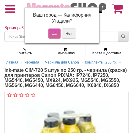
Ваш город —
Калифорния
(495) 150-01-37
Угадали?
Время работы: Пн - Пт 9:30 - 19:00
Контакты
Самовывоз
Оплата и доставка
Главная
Чернила
Чернила для Canon
Комплекты, 250 гр.
Ink-mate CIM-720 5 штук по 250 гр. - чернила (краска)
для принтеров Canon PIXMA: iP7240, iP7250,
MG5440, MG5450, MX924, MX925, MG5540, MG5550,
MG5640, MG6440, MG6450, MG6640, iX6840, iX6850